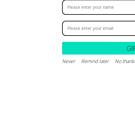
GI
Never
Remind later
No thank