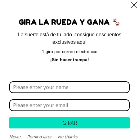
0
GIRA LA RUEDA Y GANA
La suerte está de tu lado. consigue descuentos
exclusivos aquí
livepetter
1 giro por correo electrónico
¡Sin hacer trampa!
VOLVER ARRIBA
¿Necesitas un envio express?
Contáctanos a través de nuestra línea de atención WhatsApp.
Recogida gratuita
Calle 127 D # 70H – 31 Bogotá, Colombia
Calificación 4.8/5!
GIRAR
de usuarios verificados
Never
Remind later
No thanks
Llámenos de 08:00am - 17:00pm