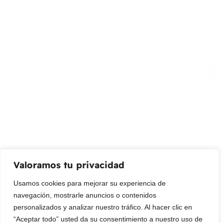
Calle 127 D # 70H – 31 Bogotá, Colombia
(+57) 315 2700 728
info@livepetter.co
¡Suscribir al newsletter!
Promociones, nuevos productos y ventas. Directamente a
su bandeja de entrada.
Correo Electrónico
Mensaje (opcional)
Valoramos tu privacidad
Suscribir
Usamos cookies para mejorar su experiencia de
navegación, mostrarle anuncios o contenidos
personalizados y analizar nuestro tráfico. Al hacer clic en
“Aceptar todo” usted da su consentimiento a nuestro uso de