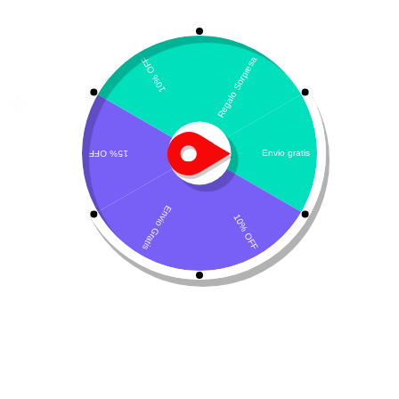
(+57) 315 2700 728
Envíanos un mensaje,
Despachos a todo Colombia!
Servicio al Cliente
Live Petter
CONTACTO
Sobre Nosotros
Envío
Blog
Devoluciones
Gift Cards
Preguntas más frecuentes
Tienda
Perro
Gato
Almacenar