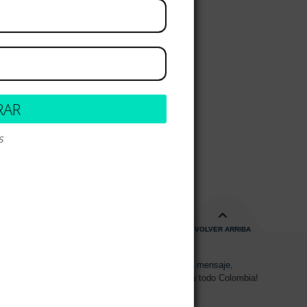
RAR
s
VOLVER ARRIBA
s de 08:00am - 17:00pm
Envíanos un mensaje,
15 2700 728
Despachos a todo Colombia!