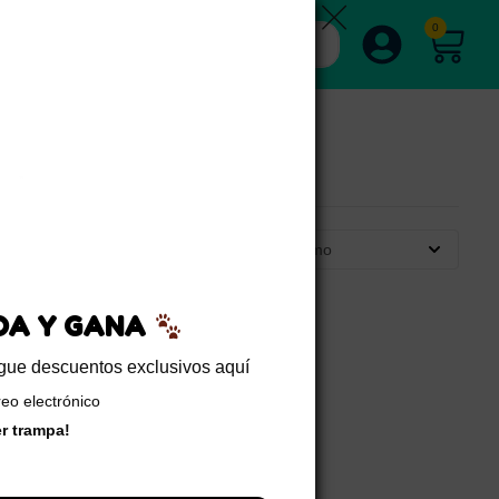
0
Ordenar por último
EDA Y GANA
sigue descuentos exclusivos aquí
reo electrónico
er trampa!