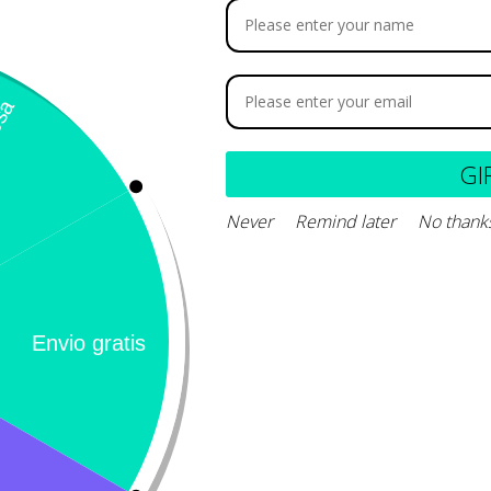
stabilización Metabólica –
olución enteral
GI
27.600
Never
Remind later
No thank
Leer más
Calificación 4.8/5!
Llámeno
– 31 Bogotá,
de usuarios verificados
(+57) 3