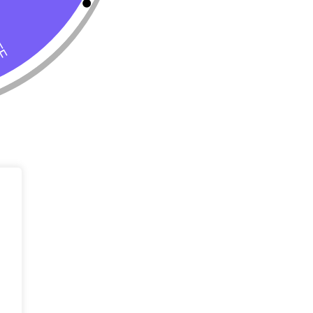
Tienda
Almacenar
Perro
Calle 127 D # 
Colombia
Gato
(+57) 315 270
info@livepetter
¡Suscribir 
Promociones, n
entrada.
rivacidad
Condiciones de uso
Buscar
Correo Electr
Mensaje (opci