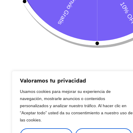
Servicio al Cliente
Live Petter
CONTACTO
Sobre Nosotros
Envío
Blog
Devoluciones
Gift Cards
Preguntas más frecuentes
Valoramos tu privacidad
Usamos cookies para mejorar su experiencia de
Copyright © 2025 ¦ livepetter: Todos los derechos reservados.
política de p
navegación, mostrarle anuncios o contenidos
personalizados y analizar nuestro tráfico. Al hacer clic en
“Aceptar todo” usted da su consentimiento a nuestro uso de
las cookies.