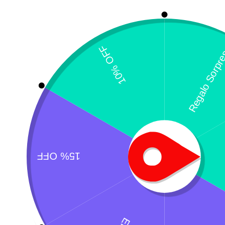
E
S
$
¿Necesitas un envio express?
Recogida gratuita
Calle 127 D # 70H 
Contáctanos a través de nuestra
Colombia
línea de atención WhatsApp.