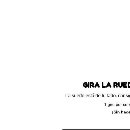
Blog
Preguntas frecuentes
Ayuda
ando el único resultado
GIRA LA RU
La suerte está de tu lado. con
1 giro por cor
¡Sin hac