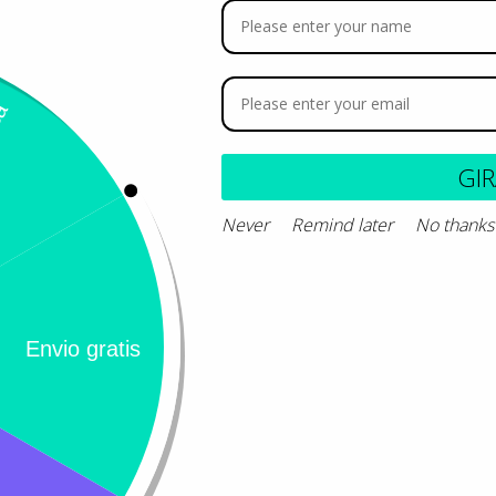
occibec SFC
GI
47.580
Never
Remind later
No thank
Añadir al carrito
Calificación 4.8/5!
Llámeno
– 31 Bogotá,
de usuarios verificados
(+57) 3