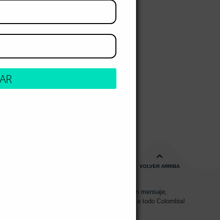
RAR
s
VOLVER ARRIBA
s de 08:00am - 17:00pm
Envíanos un mensaje,
15 2700 728
Despachos a todo Colombia!