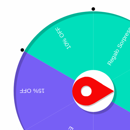
C
$
¿Necesitas un envio express?
Recogida gratuita
Calle 127 D # 70H 
Contáctanos a través de nuestra
Colombia
línea de atención WhatsApp.