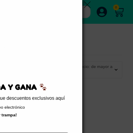
0
Ordenar por precio: de mayor a
menor
EDA Y GANA
sigue descuentos exclusivos aquí
reo electrónico
er trampa!