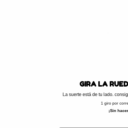
Blog
Preguntas frecuentes
Ayuda
ando el único resultado
GIRA LA RU
La suerte está de tu lado. con
1 giro por cor
¡Sin hac