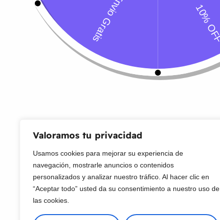
Servicio al Cliente
Live Petter
CONTACTO
Sobre Nosotros
Envío
Blog
Devoluciones
Gift Cards
Preguntas más frecuentes
Valoramos tu privacidad
Usamos cookies para mejorar su experiencia de
Copyright © 2025 ¦ livepetter: Todos los derechos reservados.
política de p
navegación, mostrarle anuncios o contenidos
personalizados y analizar nuestro tráfico. Al hacer clic en
“Aceptar todo” usted da su consentimiento a nuestro uso de
las cookies.