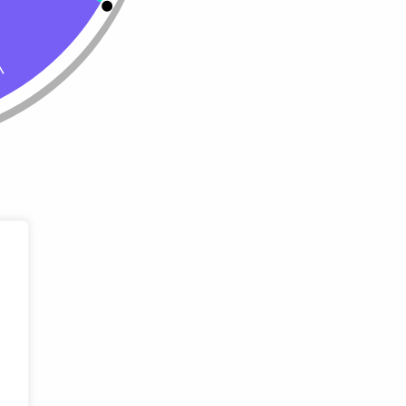
Tienda
Almacenar
Perro
Calle 127 D # 
Colombia
Gato
(+57) 315 270
info@livepetter
¡Suscribir 
Promociones, n
entrada.
rivacidad
Condiciones de uso
Buscar
Correo Electr
Mensaje (opci