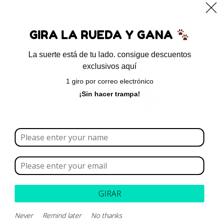
0
GIRA LA RUEDA Y GANA
La suerte está de tu lado. consigue descuentos
exclusivos aquí
Inicio
/ Productos etiquetados “baycox”
1 giro por correo electrónico
baycox
¡Sin hacer trampa!
Borrar todo
Rango de precios
Categoría
GIRAR
Marca
Never
Remind later
No thanks