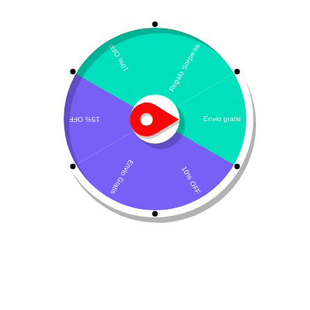
Mostrando el único resultado
Ordenar por popularidad
Coccibec SFC
$
47.580