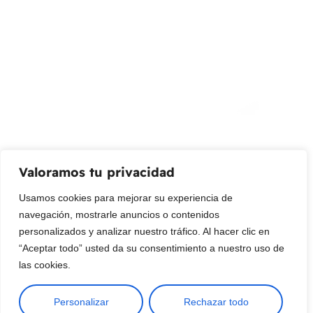
¡Suscribir al newsletter!
Promociones, nuevos productos y ventas. Directamente a
su bandeja de entrada.
Correo Electrónico
Mensaje (opcional)
Valoramos tu privacidad
Suscribir
Usamos cookies para mejorar su experiencia de
navegación, mostrarle anuncios o contenidos
personalizados y analizar nuestro tráfico. Al hacer clic en
“Aceptar todo” usted da su consentimiento a nuestro uso de
las cookies.
Personalizar
Rechazar todo
Copyright © 2025 ¦ livepetter: Todos los derechos reservados.