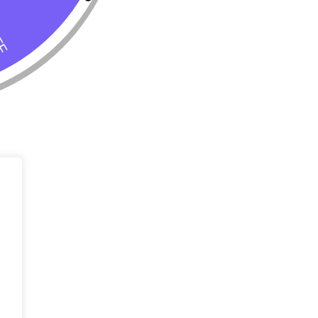
Tienda
Almacenar
Perro
Calle 127 D # 
Colombia
Gato
(+57) 315 270
info@livepetter
¡Suscribir 
Promociones, n
entrada.
rivacidad
Condiciones de uso
Buscar
Correo Electr
Mensaje (opci