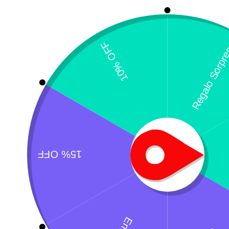
C
$
¿Necesitas un envio express?
Recogida gratuita
Calle 127 D # 70H 
Contáctanos a través de nuestra
Colombia
línea de atención WhatsApp.