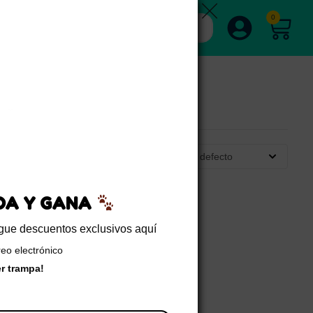
0
Clasificación por defecto
EDA Y GANA
sigue descuentos exclusivos aquí
reo electrónico
er trampa!