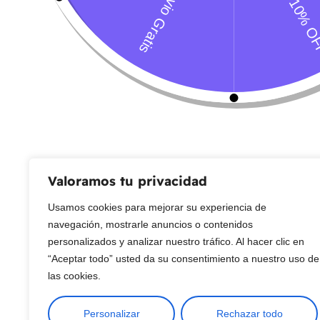
Servicio al Cliente
Live Petter
CONTACTO
Sobre Nosotros
Envío
Blog
Devoluciones
Gift Cards
Preguntas más frecuentes
Valoramos tu privacidad
Usamos cookies para mejorar su experiencia de
Copyright © 2025 ¦ livepetter: Todos los derechos reservados.
política de p
navegación, mostrarle anuncios o contenidos
personalizados y analizar nuestro tráfico. Al hacer clic en
“Aceptar todo” usted da su consentimiento a nuestro uso de
las cookies.
Personalizar
Rechazar todo