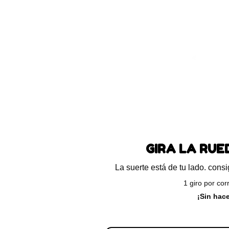
Blog
Preguntas frecuentes
Ayuda
ando el único resultado
GIRA LA RU
La suerte está de tu lado. con
1 giro por cor
¡Sin hac