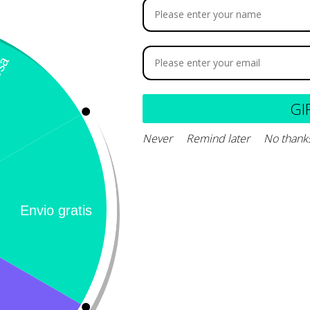
occibec SFC
47.580
GI
Never
Remind later
No thank
Añadir al carrito
Calificación 4.8/5!
Llámeno
– 31 Bogotá,
de usuarios verificados
(+57) 3