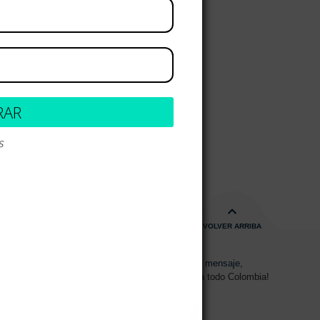
RAR
s
VOLVER ARRIBA
s de 08:00am - 17:00pm
Envíanos un mensaje,
15 2700 728
Despachos a todo Colombia!