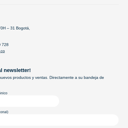
70H – 31 Bogotá,
0 728
.co
al newsletter!
uevos productos y ventas. Directamente a su bandeja de
ónico
onal)