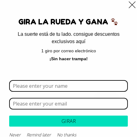
0
GIRA LA RUEDA Y GANA
La suerte está de tu lado. consigue descuentos
exclusivos aquí
Inicio
/
Antiparasitarios
/ Antipulgas
1 giro por correo electrónico
Antipulgas
¡Sin hacer trampa!
Borrar todo
Rango de precios
Categoría
GIRAR
Marca
Never
Remind later
No thanks