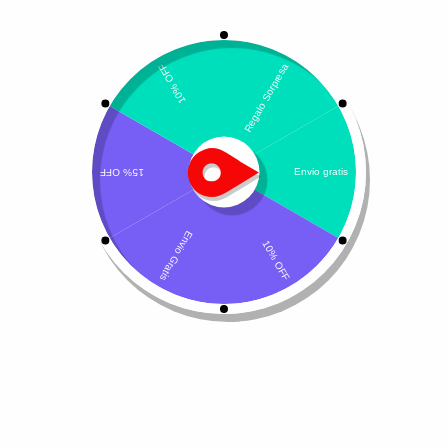
Mostrando los 8 resultados
Ordenar por precio: de mayor a menor
Bravecto
Credelio perro
$
82.580
-
$
123.330