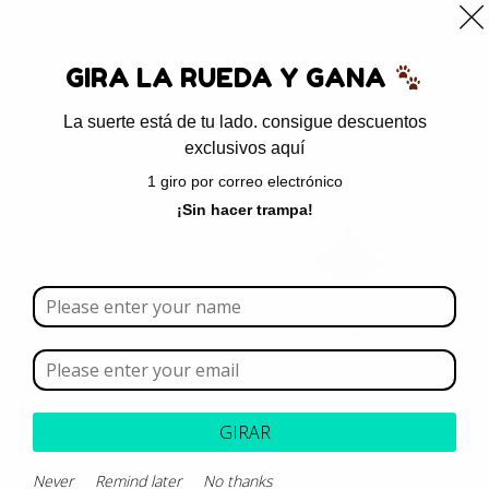
0
GIRA LA RUEDA Y GANA
La suerte está de tu lado. consigue descuentos
exclusivos aquí
Inicio
/ Brand del producto / AGV
1 giro por correo electrónico
AGV
¡Sin hacer trampa!
Borrar todo
Rango de precios
Categoría
GIRAR
Marca
Never
Remind later
No thanks