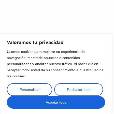
su bandeja de entrada.
Correo Electrónico
Mensaje (opcional)
Valoramos tu privacidad
Suscribir
Usamos cookies para mejorar su experiencia de
navegación, mostrarle anuncios o contenidos
personalizados y analizar nuestro tráfico. Al hacer clic en
“Aceptar todo” usted da su consentimiento a nuestro uso de
las cookies.
Personalizar
Rechazar todo
Copyright © 2025 ¦ livepetter: Todos los derechos reservados.
política de privacidad
Condiciones de uso
Buscar
Aceptar todo