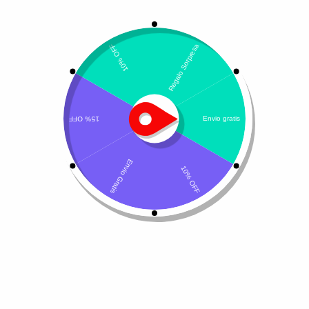
Mostrando los 3 resultados
Por defecto
Calmurofel
Canglob P
$
224.000
$
378.500