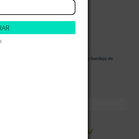
70H – 31 Bogotá,
0 728
RAR
.co
s
al newsletter!
uevos productos y ventas. Directamente a su bandeja de
ónico
onal)
bir