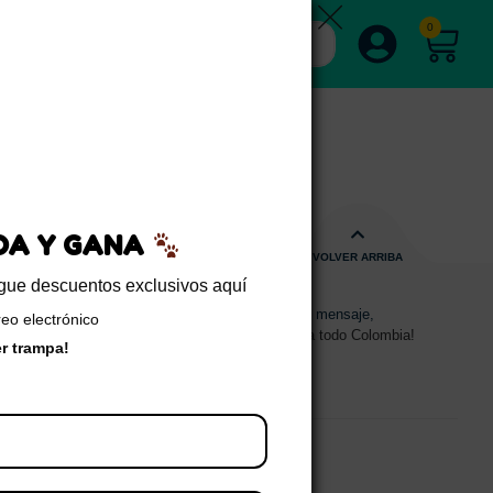
0
EDA Y GANA
VOLVER ARRIBA
sigue descuentos exclusivos aquí
s de 08:00am - 17:00pm
Envíanos un mensaje,
reo electrónico
15 2700 728
Despachos a todo Colombia!
er trampa!