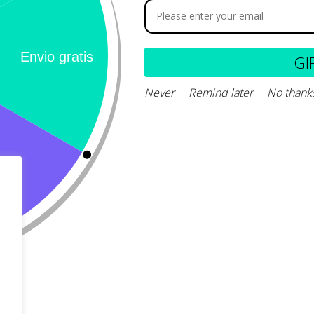
Perro
Calle 127 D # 
Colombia
Gato
(+57) 315 270
GI
info@livepetter
Never
Remind later
No thank
¡Suscribir 
Promociones, n
entrada.
rivacidad
Condiciones de uso
Buscar
Correo Electr
Mensaje (opci
Suscri