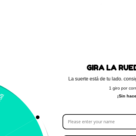
Blog
Preguntas frecuentes
Ayuda
GIRA LA RU
La suerte está de tu lado. con
Calificación 4.8/5!
Llámeno
1 giro por cor
– 31 Bogotá,
de usuarios verificados
(+57) 3
¡Sin hac
Tienda
Almacenar