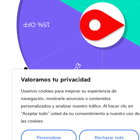
CONTACTO
Sobre Nosotros
Envío
Blog
Devoluciones
Gift Cards
Preguntas más frecuentes
Copyright © 2025 ¦ livepetter: Todos los derechos reservados.
política de p
Valoramos tu privacidad
Usamos cookies para mejorar su experiencia de
navegación, mostrarle anuncios o contenidos
personalizados y analizar nuestro tráfico. Al hacer clic en
“Aceptar todo” usted da su consentimiento a nuestro uso de
las cookies.
Personalizar
Rechazar todo