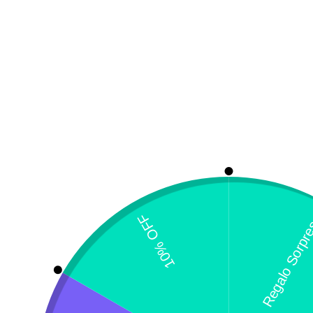
Tienda
Sobre Nosotros
Ubicación única
[directorist_location]
¿Necesitas un envio express?
Recogida gratuita
Calle 127 D # 70H 
Contáctanos a través de nuestra
Colombia
línea de atención WhatsApp.
Servicio al Cliente
Live Petter