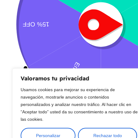
CONTACTO
Sobre Nosotros
Envío
Blog
Devoluciones
Gift Cards
Preguntas más frecuentes
Copyright © 2025 ¦ livepetter: Todos los derechos reservados.
política de p
Valoramos tu privacidad
Usamos cookies para mejorar su experiencia de
navegación, mostrarle anuncios o contenidos
personalizados y analizar nuestro tráfico. Al hacer clic en
“Aceptar todo” usted da su consentimiento a nuestro uso de
las cookies.
Personalizar
Rechazar todo