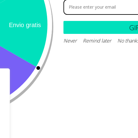
Perro
Calle 127 D # 
Colombia
Gato
(+57) 315 270
GI
info@livepetter
Never
Remind later
No thank
¡Suscribir 
Promociones, n
entrada.
rivacidad
Condiciones de uso
Buscar
Correo Electr
Mensaje (opci
Suscri