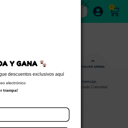
0
EDA Y GANA
VOLVER ARRIBA
sigue descuentos exclusivos aquí
s de 08:00am - 17:00pm
Envíanos un mensaje,
reo electrónico
15 2700 728
Despachos a todo Colombia!
er trampa!