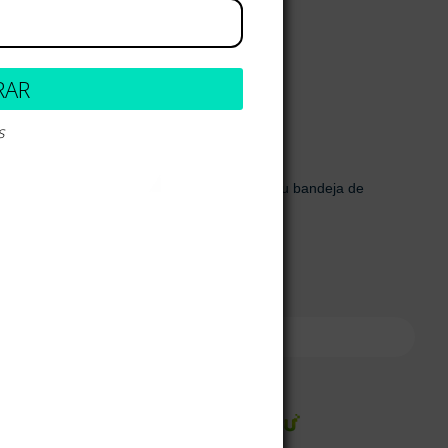
70H – 31 Bogotá,
0 728
RAR
.co
s
al newsletter!
uevos productos y ventas. Directamente a su bandeja de
ónico
onal)
bir