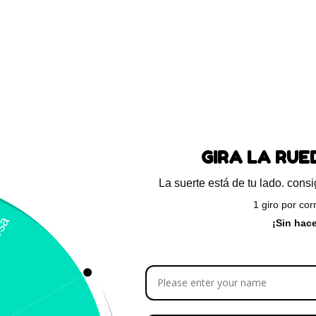
Blog
Preguntas frecuentes
Ayuda
GIRA LA RU
La suerte está de tu lado. con
Calificación 4.8/5!
Llámeno
1 giro por cor
– 31 Bogotá,
de usuarios verificados
(+57) 3
¡Sin hac
Tienda
Almacenar