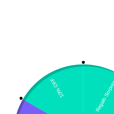
Tienda
Sobre Nosotros
Ubicación única
[directorist_location]
¿Necesitas un envio express?
Recogida gratuita
Calle 127 D # 70H 
Contáctanos a través de nuestra
Colombia
línea de atención WhatsApp.
Servicio al Cliente
Live Petter