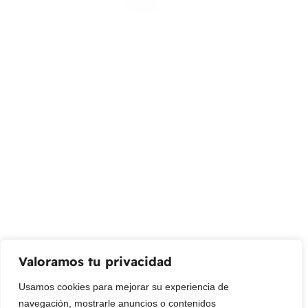
Almacenar
Calle 127 D # 70H – 31 Bogotá, Colombia
(+57) 315 2700 728
info@livepetter.co
¡Suscribir al newsletter!
Promociones, nuevos productos y ventas. Directamente a
su bandeja de entrada.
Correo Electrónico
Mensaje (opcional)
Valoramos tu privacidad
Suscribir
Usamos cookies para mejorar su experiencia de
navegación, mostrarle anuncios o contenidos