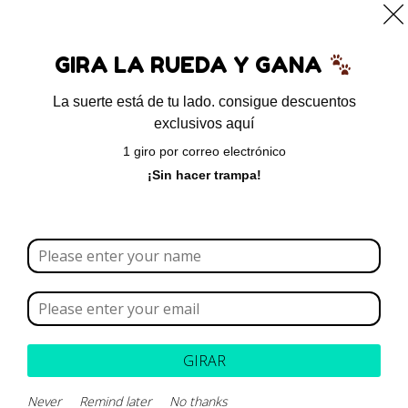
0
GIRA LA RUEDA Y GANA
La suerte está de tu lado. consigue descuentos
exclusivos aquí
1 giro por correo electrónico
julio 15, 2022
¡Sin hacer trampa!
TIPS para la eliminación
y prevención de
garrapatas
GIRAR
Never
Remind later
No thanks