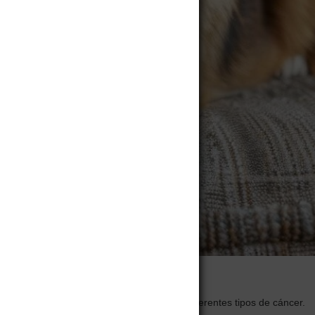
ñeros peludos también pueden sufrir de diferentes tipos de cáncer.