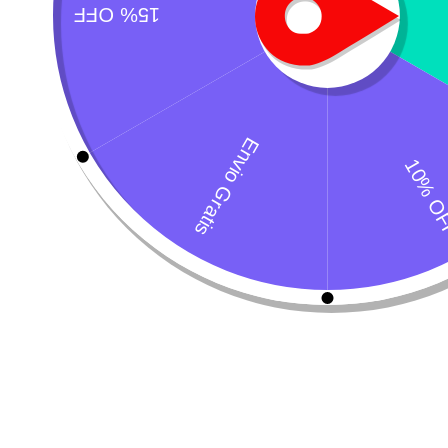
Guía Completa sobre Antibióticos y
¿Cuándo es necesario usar antibióticos en mascotas?
Los antibió
uso debe ser responsable y siempre supervisado por un veterinario pa
29 enero, 2025