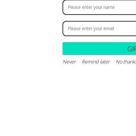
GI
Never
Remind later
No thank
l dolor articular en perros – TOP 5.
 simplemente a moverse menos, sabemos que algo anda mal. La artritis 