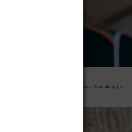
es bacterianas en perros, gatos y otros animales. Sin embargo, su
 importante conocer en qué casos se…