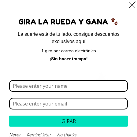
0
GIRA LA RUEDA Y GANA
La suerte está de tu lado. consigue descuentos
exclusivos aquí
Inicio
/
Sin categoría
/ Maropitant – Formula magistral
1 giro por correo electrónico
¡Sin hacer trampa!
GIRAR
Never
Remind later
No thanks