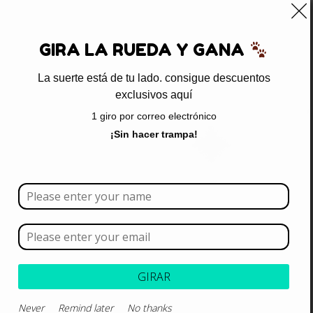
0
GIRA LA RUEDA Y GANA
La suerte está de tu lado. consigue descuentos
exclusivos aquí
Inicio
/ Product brands / Zoo
1 giro por correo electrónico
Zoo
¡Sin hacer trampa!
Borrar todo
Rango de precios
Categoría
GIRAR
Marca
Never
Remind later
No thanks