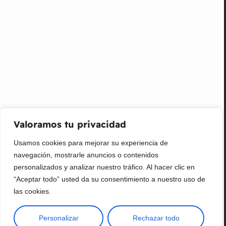
¡Suscribir al newsletter!
Promociones, nuevos productos y ventas. Directamente a
su bandeja de entrada.
Correo Electrónico
Mensaje (opcional)
Valoramos tu privacidad
Suscribir
Usamos cookies para mejorar su experiencia de
navegación, mostrarle anuncios o contenidos
personalizados y analizar nuestro tráfico. Al hacer clic en
“Aceptar todo” usted da su consentimiento a nuestro uso de
las cookies.
Personalizar
Rechazar todo
Copyright © 2025 ¦ livepetter: Todos los derechos reservados.