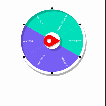
Mostrando el único resultado
Por defecto
Predni-zoo
$
7.300
-
$
14.500