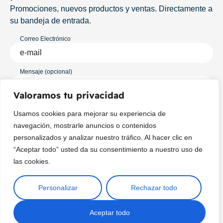
Promociones, nuevos productos y ventas. Directamente a
su bandeja de entrada.
Correo Electrónico
Mensaje (opcional)
Valoramos tu privacidad
Suscribir
Usamos cookies para mejorar su experiencia de
navegación, mostrarle anuncios o contenidos
personalizados y analizar nuestro tráfico. Al hacer clic en
“Aceptar todo” usted da su consentimiento a nuestro uso de
las cookies.
Personalizar
Rechazar todo
Copyright © 2025 ¦ livepetter: Todos los derechos reservados.
política de privacidad
Condiciones de uso
Buscar
Aceptar todo