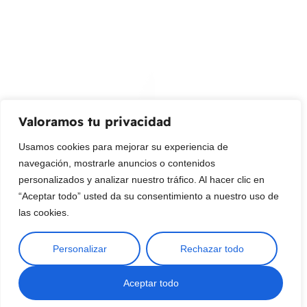
Promociones, nuevos productos y ventas. Directamente a
su bandeja de entrada.
Correo Electrónico
Mensaje (opcional)
Valoramos tu privacidad
Suscribir
Usamos cookies para mejorar su experiencia de
navegación, mostrarle anuncios o contenidos
personalizados y analizar nuestro tráfico. Al hacer clic en
“Aceptar todo” usted da su consentimiento a nuestro uso de
las cookies.
Personalizar
Rechazar todo
Copyright © 2025 ¦ livepetter: Todos los derechos reservados.
política de privacidad
Condiciones de uso
Buscar
Aceptar todo