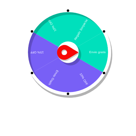
Mostrando los 6 resultados
Por defecto
Proplan NF Felino Early
Fortiflora Felino
Care
$
54.180
-
$
16.100
-