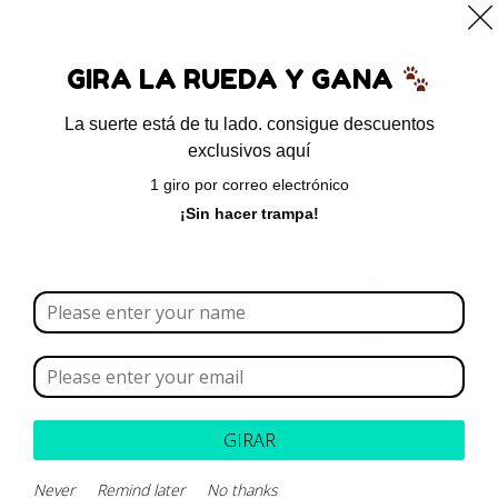
0
GIRA LA RUEDA Y GANA
La suerte está de tu lado. consigue descuentos
exclusivos aquí
Inicio
/ Product brands / Pro Plan
1 giro por correo electrónico
Pro Plan
¡Sin hacer trampa!
Borrar todo
Rango de precios
Categoría
GIRAR
Marca
Never
Remind later
No thanks