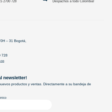
15 2700 728
Despachos a todo Colombia!
70H – 31 Bogotá,
0 728
.co
al newsletter!
uevos productos y ventas. Directamente a su bandeja de
ónico