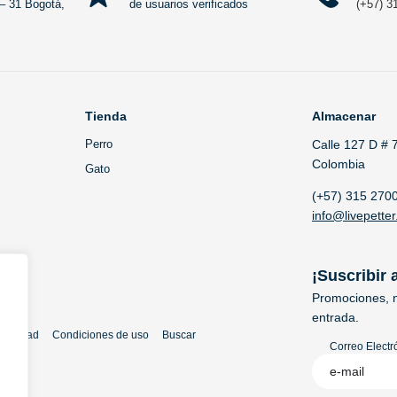
– 31 Bogotá,
de usuarios verificados
(+57) 3
Tienda
Almacenar
Perro
Calle 127 D # 
Colombia
Gato
(+57) 315 270
info@livepetter
¡Suscribir 
Promociones, n
entrada.
rivacidad
Condiciones de uso
Buscar
Correo Electr