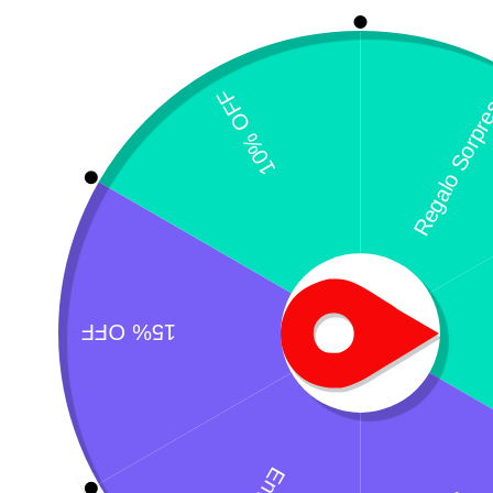
E
$
¿Necesitas un envio express?
Recogida gratuita
Calle 127 D # 70H 
Contáctanos a través de nuestra
Colombia
línea de atención WhatsApp.