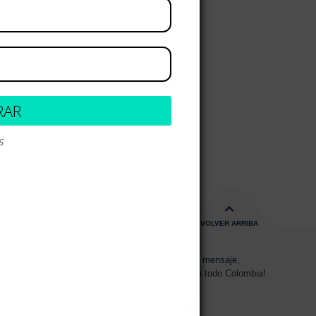
RAR
s
VOLVER ARRIBA
s de 08:00am - 17:00pm
Envíanos un mensaje,
15 2700 728
Despachos a todo Colombia!