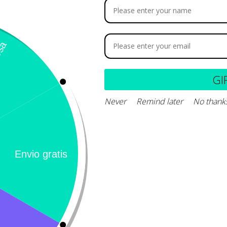
DTA disódico 0.35%
101.700
GI
Never
Remind later
No thank
Añadir al carrito
Calificación 4.8/5!
Llámeno
– 31 Bogotá,
de usuarios verificados
(+57) 3