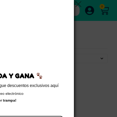
0
Por defecto
EDA Y GANA
sigue descuentos exclusivos aquí
reo electrónico
er trampa!