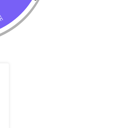
Tienda
Almacenar
Perro
Calle 127 D # 
Colombia
Gato
(+57) 315 270
info@livepetter
¡Suscribir 
Promociones, n
entrada.
rivacidad
Condiciones de uso
Buscar
Correo Electr
Mensaje (opci