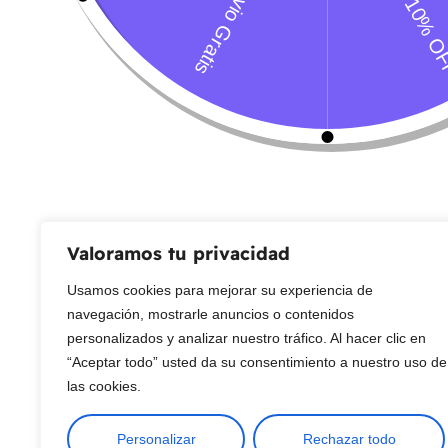
Servicio al Cliente
Live Petter
CONTACTO
Sobre Nosotros
Envío
Blog
Devoluciones
Gift Cards
Preguntas más frecuentes
Valoramos tu privacidad
Usamos cookies para mejorar su experiencia de
Copyright © 2025 ¦ livepetter: Todos los derechos reservados.
política de p
navegación, mostrarle anuncios o contenidos
personalizados y analizar nuestro tráfico. Al hacer clic en
“Aceptar todo” usted da su consentimiento a nuestro uso de
las cookies.
Personalizar
Rechazar todo