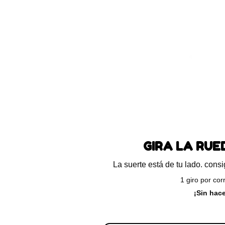
Blog
Preguntas frecuentes
Ayuda
ando el único resultado
GIRA LA RU
La suerte está de tu lado. con
1 giro por cor
¡Sin hac