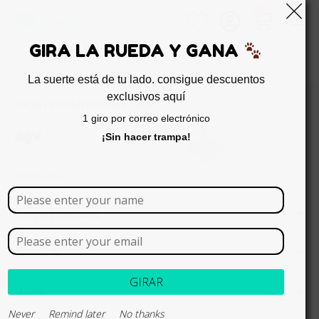
0
GIRA LA RUEDA Y GANA
La suerte está de tu lado. consigue descuentos
exclusivos aquí
Inicio
/ Product brands / agv
1 giro por correo electrónico
agv
¡Sin hacer trampa!
Borrar todo
Rango de precios
Categoría
GIRAR
Marca
Never
Remind later
No thanks