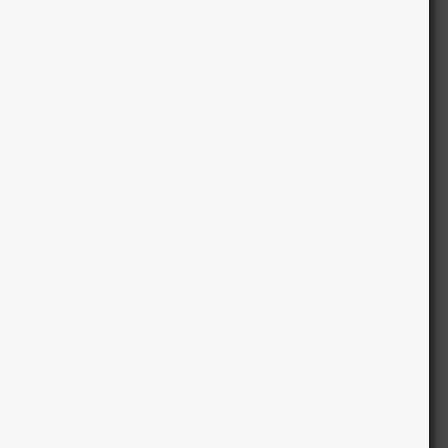
Servicio al Cliente
Live Petter
CONTACTO
Sobre Nosotros
Envío
Blog
Devoluciones
Gift Cards
Preguntas más frecuentes
Tienda
Perro
Gato
Almacenar
Calle 127 D # 70H – 31 Bogotá, Colombia
(+57) 315 2700 728
info@livepetter.co