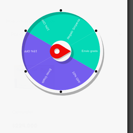
Mostrando el único resultado
Por defecto
Calmurofel
$
224.000