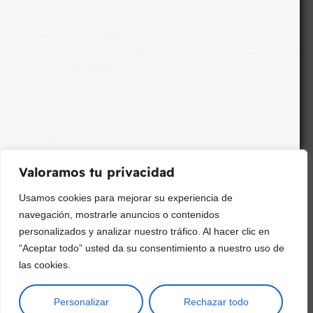
¡Suscribir al newsletter!
Promociones, nuevos productos y ventas. Directamente a
su bandeja de entrada.
Correo Electrónico
Mensaje (opcional)
Valoramos tu privacidad
Suscribir
Usamos cookies para mejorar su experiencia de
navegación, mostrarle anuncios o contenidos
personalizados y analizar nuestro tráfico. Al hacer clic en
“Aceptar todo” usted da su consentimiento a nuestro uso de
las cookies.
Personalizar
Rechazar todo
Copyright © 2025 ¦ livepetter: Todos los derechos reservados.