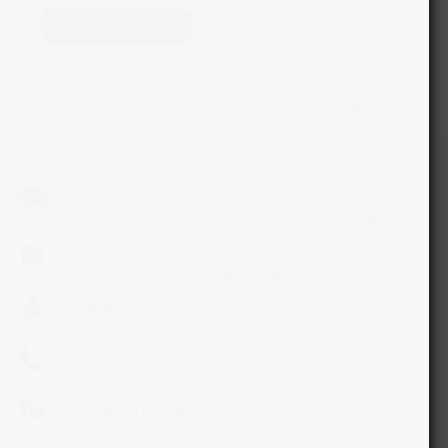
Leer más
VOLVER ARRIBA
¿Necesitas un envio express?
Contáctanos a través de nuestra línea de atención WhatsApp.
Recogida gratuita
Calle 127 D # 70H – 31 Bogotá, Colombia
Calificación 4.8/5!
de usuarios verificados
Llámenos de 08:00am - 17:00pm
(+57) 315 2700 728
Envíanos un mensaje,
Despachos a todo Colombia!