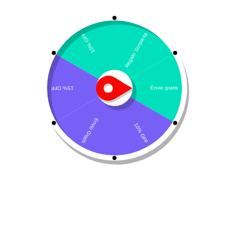
Williamsburg
300 Graham Ave
Brooklyn, NY 11211
Get direction
(718)387-4700