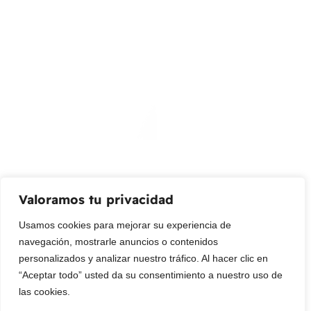
(+57) 315 2700 728
info@livepetter.co
¡Suscribir al newsletter!
Promociones, nuevos productos y ventas. Directamente a
su bandeja de entrada.
Correo Electrónico
Mensaje (opcional)
Valoramos tu privacidad
Suscribir
Usamos cookies para mejorar su experiencia de
navegación, mostrarle anuncios o contenidos
personalizados y analizar nuestro tráfico. Al hacer clic en
“Aceptar todo” usted da su consentimiento a nuestro uso de
las cookies.