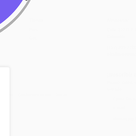
Tienda
Almacenar
Perro
Calle 127 D # 
Colombia
Gato
(+57) 315 270
info@livepetter
¡Suscribir 
Promociones, n
entrada.
rivacidad
Condiciones de uso
Buscar
Correo Electr
Mensaje (opci