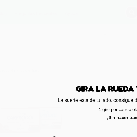
Blog
Preguntas frecuentes
Ayuda
ando el único resultado
GIRA LA RU
La suerte está de tu lado. con
1 giro por cor
¡Sin hac