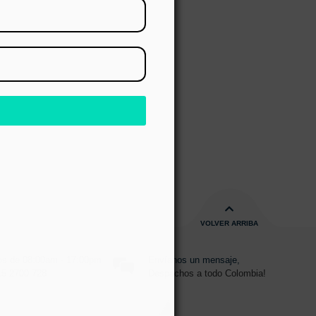
RAR
s
VOLVER ARRIBA
s de 08:00am - 17:00pm
Envíanos un mensaje,
15 2700 728
Despachos a todo Colombia!