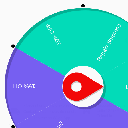
C
$
¿Necesitas un envio express?
Recogida gratuita
Calle 127 D # 70H 
Contáctanos a través de nuestra
Colombia
línea de atención WhatsApp.