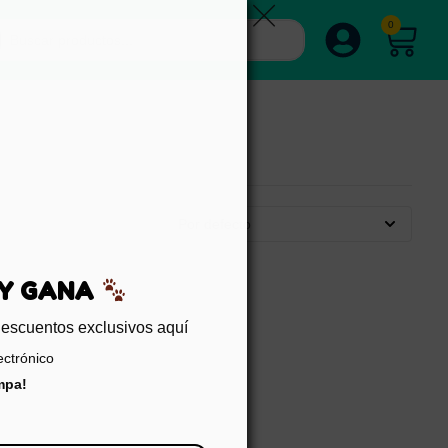
0
Por defecto
EDA Y GANA
sigue descuentos exclusivos aquí
reo electrónico
er trampa!