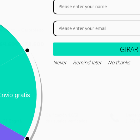
arprodol – Carprofeno
64.600
-
$
79.600
GI
Never
Remind later
No thank
Seleccionar opciones
Calificación 4.8/5!
Llámeno
– 31 Bogotá,
de usuarios verificados
(+57) 3