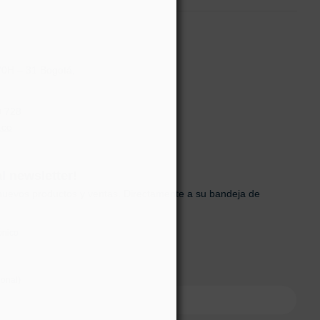
70H – 31 Bogotá,
0 728
.co
al newsletter!
uevos productos y ventas. Directamente a su bandeja de
ónico
onal)