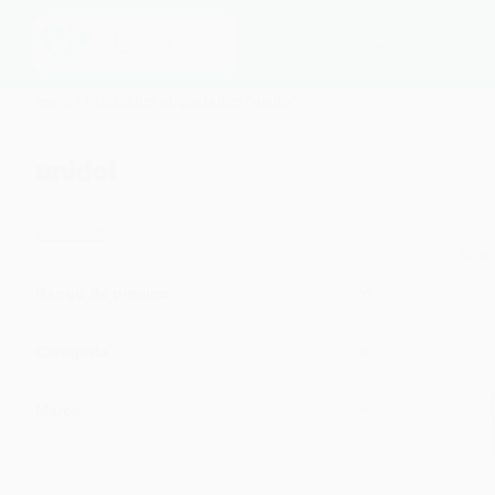
Tienda
Sobre Nosotros
Inicio
/ Productos etiquetados “unidol”
unidol
Borrar todo
Mostr
Rango de precios
Categoría
Marca