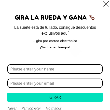
0
GIRA LA RUEDA Y GANA
La suerte está de tu lado. consigue descuentos
exclusivos aquí
Inicio
/ Productos etiquetados “úlceras”
1 giro por correo electrónico
úlceras
¡Sin hacer trampa!
Borrar todo
Rango de precios
Categoría
GIRAR
Marca
Never
Remind later
No thanks