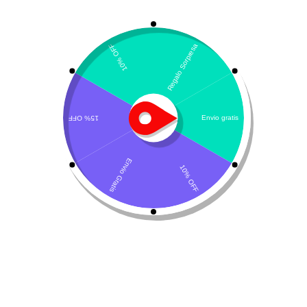
Mostrando el único resultado
Por defecto
Digest-V LHA
$
30.500
-
$
67.400