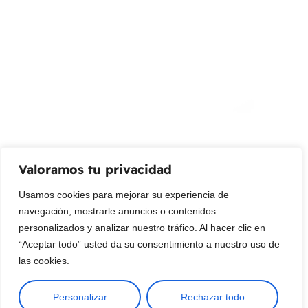
¡Suscribir al newsletter!
Promociones, nuevos productos y ventas. Directamente a
su bandeja de entrada.
Correo Electrónico
Mensaje (opcional)
Valoramos tu privacidad
Suscribir
Usamos cookies para mejorar su experiencia de
navegación, mostrarle anuncios o contenidos
personalizados y analizar nuestro tráfico. Al hacer clic en
“Aceptar todo” usted da su consentimiento a nuestro uso de
las cookies.
Personalizar
Rechazar todo
Copyright © 2025 ¦ livepetter: Todos los derechos reservados.