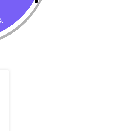
Tienda
Almacenar
Perro
Calle 127 D # 
Colombia
Gato
(+57) 315 270
info@livepetter
¡Suscribir 
Promociones, n
entrada.
rivacidad
Condiciones de uso
Buscar
Correo Electr
Mensaje (opci