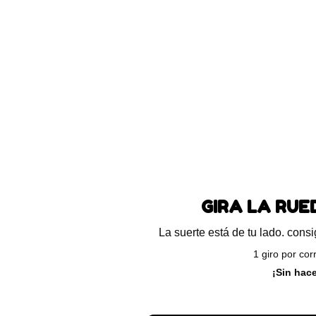
Blog
Preguntas frecuentes
Ayuda
ando el único resultado
GIRA LA RU
La suerte está de tu lado. con
1 giro por cor
¡Sin hac