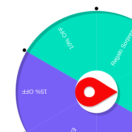
L
0
$
¿Necesitas un envio express?
Recogida gratuita
Calle 127 D # 70H 
Contáctanos a través de nuestra
Colombia
línea de atención WhatsApp.