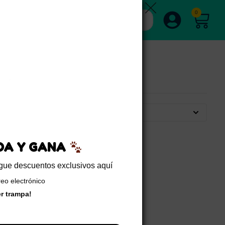
0
Por defecto
EDA Y GANA
sigue descuentos exclusivos aquí
reo electrónico
er trampa!