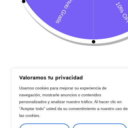
Servicio al Cliente
Live Petter
CONTACTO
Sobre Nosotros
Envío
Blog
Devoluciones
Gift Cards
Preguntas más frecuentes
Valoramos tu privacidad
Usamos cookies para mejorar su experiencia de
Copyright © 2025 ¦ livepetter: Todos los derechos reservados.
política de p
navegación, mostrarle anuncios o contenidos
personalizados y analizar nuestro tráfico. Al hacer clic en
“Aceptar todo” usted da su consentimiento a nuestro uso de
las cookies.