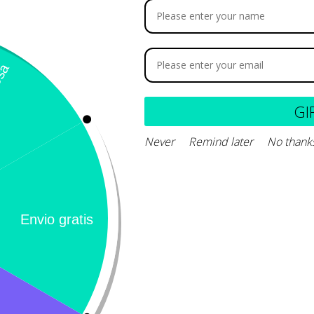
ubrisoc – Hialuronato de sodio
.4% solución oftálmica.
GI
68.900
Never
Remind later
No thank
Seleccionar opciones
Calificación 4.8/5!
Llámeno
– 31 Bogotá,
de usuarios verificados
(+57) 3