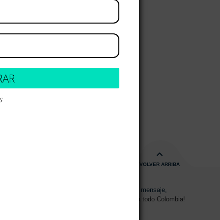
RAR
s
VOLVER ARRIBA
s de 08:00am - 17:00pm
Envíanos un mensaje,
15 2700 728
Despachos a todo Colombia!