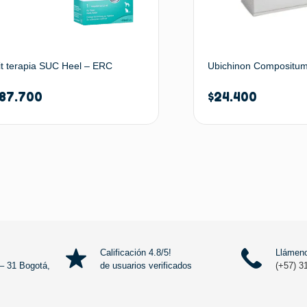
it terapia SUC Heel – ERC
Ubichinon Compositum
87.700
$
24.400
Añadir al carrito
Seleccionar
Calificación 4.8/5!
Llámeno
– 31 Bogotá,
de usuarios verificados
(+57) 3