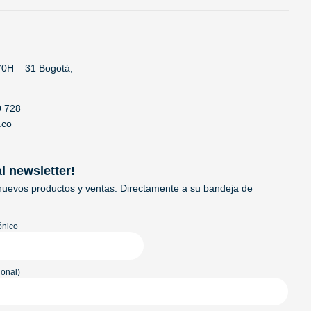
70H – 31 Bogotá,
0 728
.co
al newsletter!
uevos productos y ventas. Directamente a su bandeja de
ónico
onal)