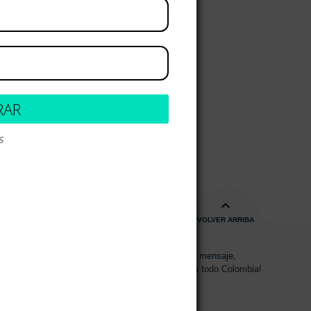
RAR
s
 al carrito
VOLVER ARRIBA
s de 08:00am - 17:00pm
Envíanos un mensaje,
15 2700 728
Despachos a todo Colombia!