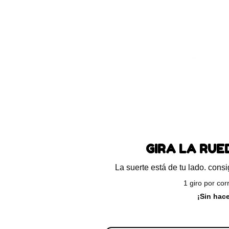
Blog
Preguntas frecuentes
Ayuda
ando los 2 resultados
GIRA LA RU
La suerte está de tu lado. con
1 giro por cor
¡Sin hac