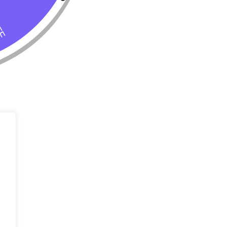
Tienda
Almacenar
Perro
Calle 127 D # 
Colombia
Gato
(+57) 315 270
info@livepetter
¡Suscribir 
Promociones, n
entrada.
rivacidad
Condiciones de uso
Buscar
Correo Electr
Mensaje (opci