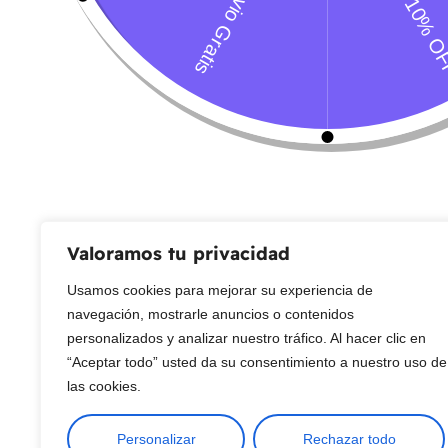
Servicio al Cliente
Live Petter
CONTACTO
Sobre Nosotros
Envío
Blog
Devoluciones
Gift Cards
Preguntas más frecuentes
Valoramos tu privacidad
Usamos cookies para mejorar su experiencia de
Copyright © 2025 ¦ livepetter: Todos los derechos reservados.
política de p
navegación, mostrarle anuncios o contenidos
personalizados y analizar nuestro tráfico. Al hacer clic en
“Aceptar todo” usted da su consentimiento a nuestro uso de
las cookies.
Personalizar
Rechazar todo