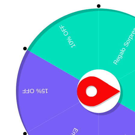
T
$
¿Necesitas un envio express?
Recogida gratuita
Calle 127 D # 70H 
Contáctanos a través de nuestra
Colombia
línea de atención WhatsApp.