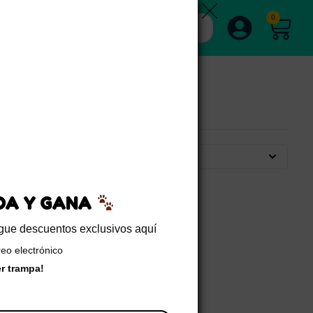
0
Por defecto
EDA Y GANA
sigue descuentos exclusivos aquí
reo electrónico
er trampa!