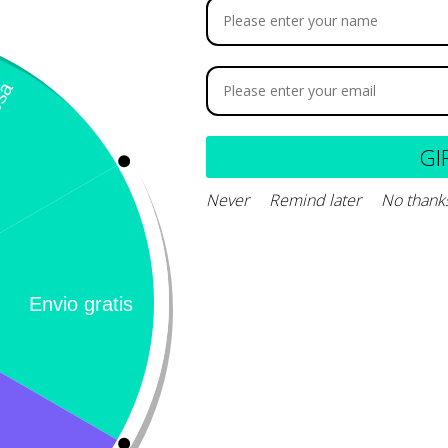
acrolimus 0.03% oftálmico
Tacrolimus 0.1% colirio
150.000
-
$
154.000
$
203.000
GI
Never
Remind later
No thank
Seleccionar opciones
Añadir
Calificación 4.8/5!
Llámeno
– 31 Bogotá,
de usuarios verificados
(+57) 3