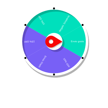
Mostrando el único resultado
Por defecto
ToraCard – Torasemida
$
102.500