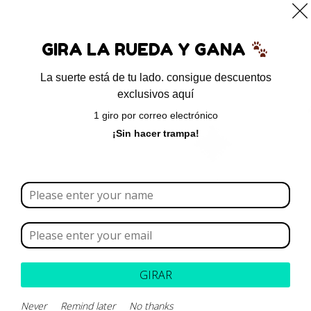
0
GIRA LA RUEDA Y GANA
La suerte está de tu lado. consigue descuentos
exclusivos aquí
Inicio
/ Productos etiquetados “Torasemida”
1 giro por correo electrónico
Torasemida
¡Sin hacer trampa!
Borrar todo
Rango de precios
Categoría
GIRAR
Marca
Never
Remind later
No thanks