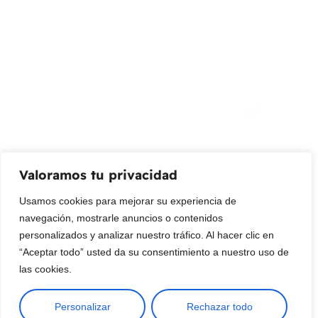
¡Suscribir al newsletter!
Promociones, nuevos productos y ventas. Directamente a
su bandeja de entrada.
Correo Electrónico
Mensaje (opcional)
Valoramos tu privacidad
Suscribir
Usamos cookies para mejorar su experiencia de
navegación, mostrarle anuncios o contenidos
personalizados y analizar nuestro tráfico. Al hacer clic en
“Aceptar todo” usted da su consentimiento a nuestro uso de
las cookies.
Personalizar
Rechazar todo
Copyright © 2025 ¦ livepetter: Todos los derechos reservados.