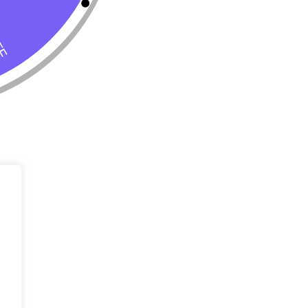
Tienda
Almacenar
Perro
Calle 127 D # 
Colombia
Gato
(+57) 315 270
info@livepetter
¡Suscribir 
Promociones, n
entrada.
rivacidad
Condiciones de uso
Buscar
Correo Electr
Mensaje (opci