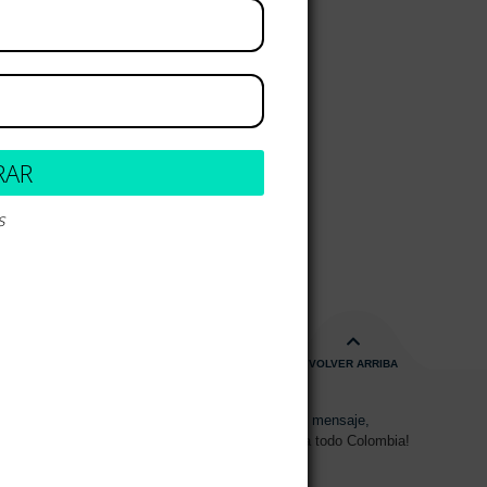
RAR
s
VOLVER ARRIBA
s de 08:00am - 17:00pm
Envíanos un mensaje,
15 2700 728
Despachos a todo Colombia!