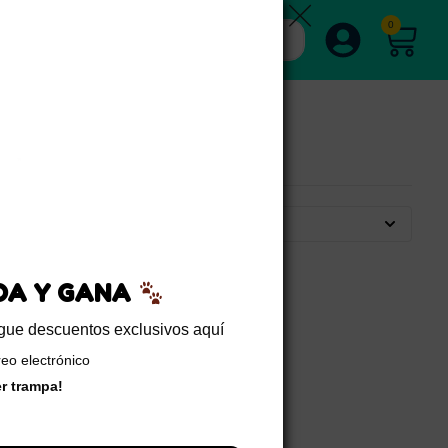
0
Por defecto
EDA Y GANA
sigue descuentos exclusivos aquí
reo electrónico
er trampa!