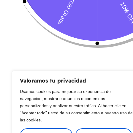
Servicio al Cliente
Live Petter
CONTACTO
Sobre Nosotros
Envío
Blog
Devoluciones
Gift Cards
Preguntas más frecuentes
Valoramos tu privacidad
Usamos cookies para mejorar su experiencia de
Copyright © 2025 ¦ livepetter: Todos los derechos reservados.
política de p
navegación, mostrarle anuncios o contenidos
personalizados y analizar nuestro tráfico. Al hacer clic en
“Aceptar todo” usted da su consentimiento a nuestro uso de
las cookies.