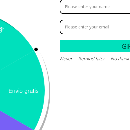
oyal Canin Recovery
onvalescence
GI
35.025
Never
Remind later
No thank
Leer más
Calificación 4.8/5!
Llámeno
– 31 Bogotá,
de usuarios verificados
(+57) 3