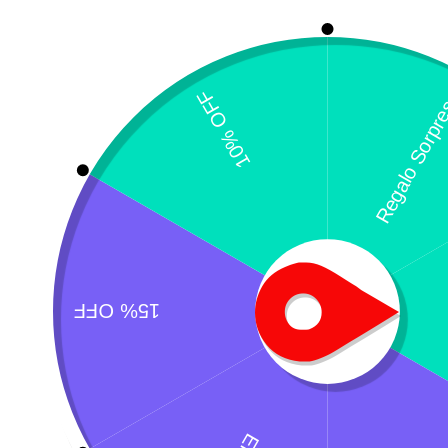
R
C
$
¿Necesitas un envio express?
Recogida gratuita
Calle 127 D # 70H 
Contáctanos a través de nuestra
Colombia
línea de atención WhatsApp.