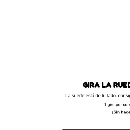
Blog
Preguntas frecuentes
Ayuda
ando el único resultado
GIRA LA RU
La suerte está de tu lado. con
1 giro por cor
¡Sin hac