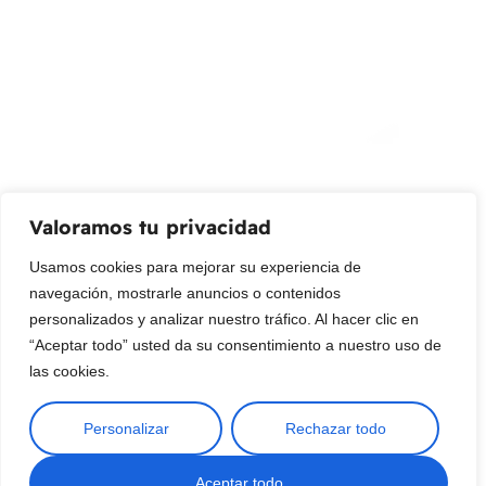
¡Suscribir al newsletter!
Promociones, nuevos productos y ventas. Directamente a
su bandeja de entrada.
Correo Electrónico
Mensaje (opcional)
Valoramos tu privacidad
Suscribir
Usamos cookies para mejorar su experiencia de
navegación, mostrarle anuncios o contenidos
personalizados y analizar nuestro tráfico. Al hacer clic en
“Aceptar todo” usted da su consentimiento a nuestro uso de
las cookies.
Personalizar
Rechazar todo
Copyright © 2025 ¦ livepetter: Todos los derechos reservados.
política de privacidad
Condiciones de uso
Buscar
Aceptar todo