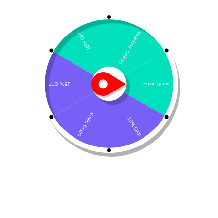
Mostrando el único resultado
Por defecto
Sebocalm Spherulites
Shampoo
$
78.800
Añadir al carrito