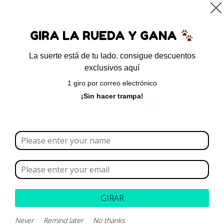
0
GIRA LA RUEDA Y GANA
La suerte está de tu lado. consigue descuentos
exclusivos aquí
Inicio
/ Productos etiquetados “suavidad”
1 giro por correo electrónico
suavidad
¡Sin hacer trampa!
Borrar todo
Rango de precios
Categoría
GIRAR
Never
Remind later
No thanks