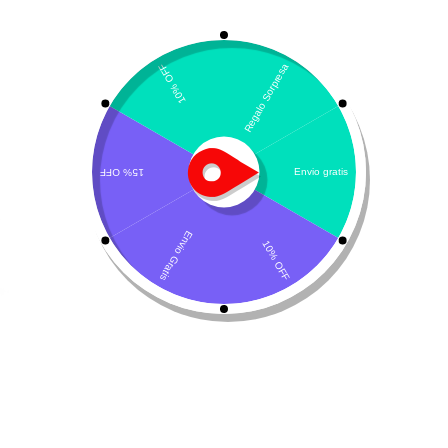
VOLVER ARRIBA
¿Necesitas un envio express?
Contáctanos a través de nuestra línea de atención WhatsApp.
Recogida gratuita
Calle 127 D # 70H – 31 Bogotá, Colombia
Calificación 4.8/5!
de usuarios verificados
Llámenos de 08:00am - 17:00pm
(+57) 315 2700 728
Envíanos un mensaje,
Despachos a todo Colombia!
Servicio al Cliente
Live Petter