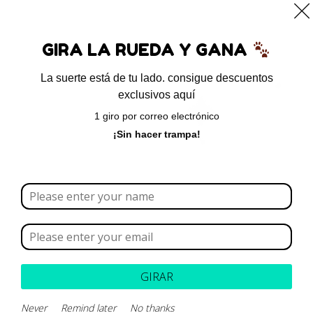
0
GIRA LA RUEDA Y GANA
La suerte está de tu lado. consigue descuentos
exclusivos aquí
Inicio
/ Productos etiquetados “Seborrea seca”
1 giro por correo electrónico
Seborrea seca
¡Sin hacer trampa!
Borrar todo
Rango de precios
GIRAR
Parece que no podemos encontrar lo que estás
buscando.
Never
Remind later
No thanks