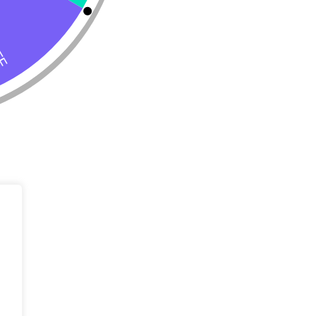
Tienda
Almacenar
Perro
Calle 127 D # 
Colombia
Gato
(+57) 315 270
info@livepetter
¡Suscribir 
Promociones, n
entrada.
rivacidad
Condiciones de uso
Buscar
Correo Electr
Mensaje (opci