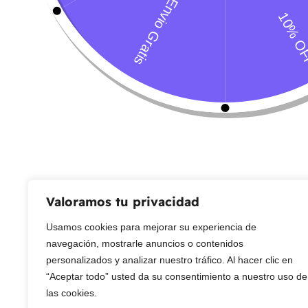
línea de atención WhatsApp.
Servicio al Cliente
Live Petter
CONTACTO
Sobre Nosotros
Envío
Blog
Devoluciones
Gift Cards
Preguntas más frecuentes
Valoramos tu privacidad
Usamos cookies para mejorar su experiencia de
Copyright © 2025 ¦ livepetter: Todos los derechos reservados.
política de p
navegación, mostrarle anuncios o contenidos
personalizados y analizar nuestro tráfico. Al hacer clic en
“Aceptar todo” usted da su consentimiento a nuestro uso de
las cookies.