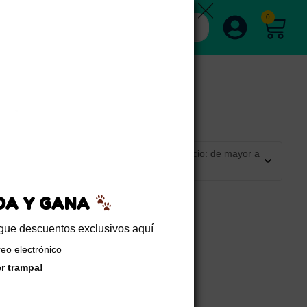
0
Ordenar por precio: de mayor a
menor
EDA Y GANA
sigue descuentos exclusivos aquí
reo electrónico
er trampa!