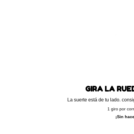
Blog
Preguntas frecuentes
Ayuda
ando el único resultado
GIRA LA RU
ferta!
La suerte está de tu lado. con
1 giro por cor
¡Sin hac