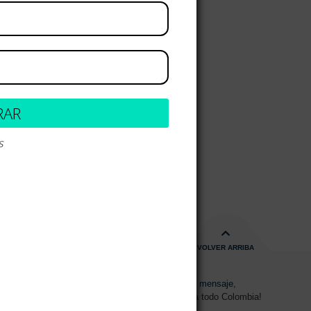
RAR
s
VOLVER ARRIBA
s de 08:00am - 17:00pm
Envíanos un mensaje,
15 2700 728
Despachos a todo Colombia!