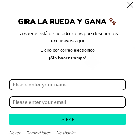
0
GIRA LA RUEDA Y GANA
La suerte está de tu lado. consigue descuentos
exclusivos aquí
Inicio
/ Productos etiquetados “ruido”
1 giro por correo electrónico
ruido
¡Sin hacer trampa!
Borrar todo
Rango de precios
Categoría
GIRAR
Marca
Never
Remind later
No thanks