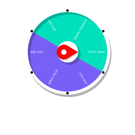
Mostrando el único resultado
Por defecto
¡Oferta!
Anxocare
$
61.163
$
81.550