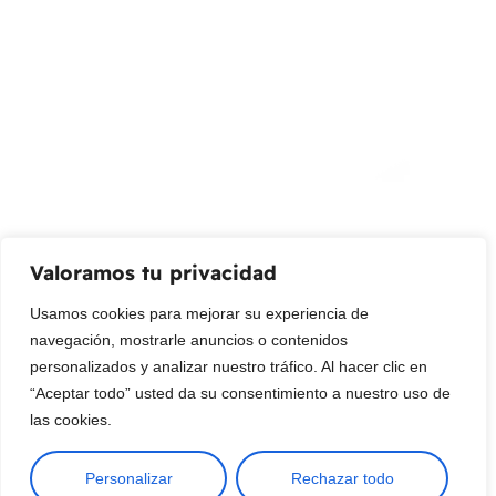
¡Suscribir al newsletter!
Promociones, nuevos productos y ventas. Directamente a
su bandeja de entrada.
Correo Electrónico
Mensaje (opcional)
Valoramos tu privacidad
Suscribir
Usamos cookies para mejorar su experiencia de
navegación, mostrarle anuncios o contenidos
personalizados y analizar nuestro tráfico. Al hacer clic en
“Aceptar todo” usted da su consentimiento a nuestro uso de
las cookies.
Personalizar
Rechazar todo
Copyright © 2025 ¦ livepetter: Todos los derechos reservados.