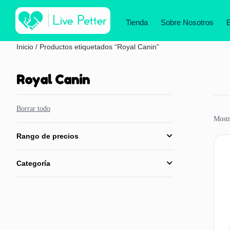
Tienda
Sobre Nosotros
Inicio
/ Productos etiquetados “Royal Canin”
Royal Canin
Borrar todo
Mostr
Rango de precios
GIRA LA RUEDA Y GANA
Categoría
rte está de tu lado. consigue descuentos exclusivos aquí
1 giro por correo electrónico
¡Sin hacer trampa!