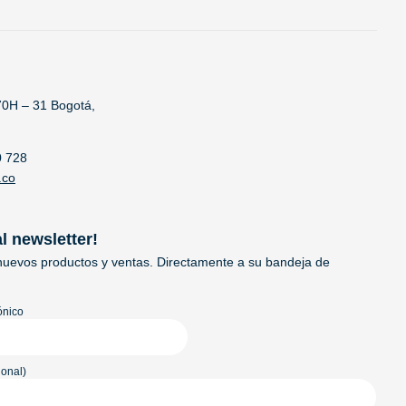
70H – 31 Bogotá,
0 728
.co
al newsletter!
uevos productos y ventas. Directamente a su bandeja de
ónico
onal)