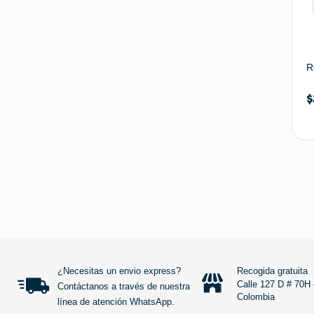
R
$
GIRAR
Remind later
No thanks
¿Necesitas un envio express?
Recogida gratuita
Calle 127 D # 70H 
Contáctanos a través de nuestra
Colombia
línea de atención WhatsApp.