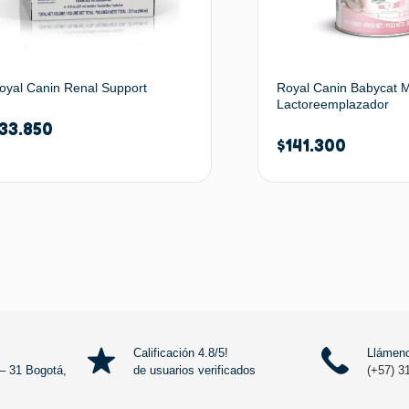
oyal Canin Renal Support
Royal Canin Babycat M
Lactoreemplazador
33.850
$
141.300
Seleccionar opciones
Calificación 4.8/5!
Llámeno
– 31 Bogotá,
de usuarios verificados
(+57) 3