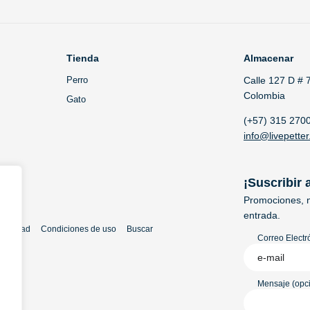
Tienda
Almacenar
Perro
Calle 127 D # 
Colombia
Gato
(+57) 315 270
info@livepetter
¡Suscribir 
Promociones, n
entrada.
rivacidad
Condiciones de uso
Buscar
Correo Electr
Mensaje (opci