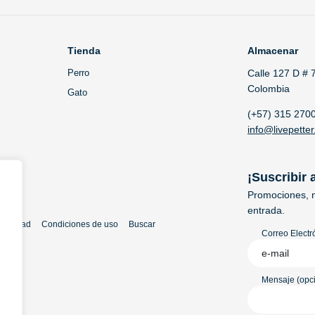
Tienda
Almacenar
Perro
Calle 127 D # 
Colombia
Gato
(+57) 315 270
info@livepetter
¡Suscribir 
Promociones, n
entrada.
rivacidad
Condiciones de uso
Buscar
Correo Electr
Mensaje (opci