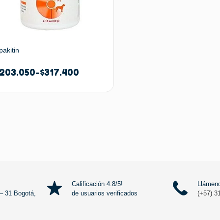
pakitin
203.050
-
$
317.400
Seleccionar opciones
Calificación 4.8/5!
Llámeno
– 31 Bogotá,
de usuarios verificados
(+57) 3