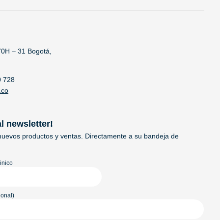
70H – 31 Bogotá,
0 728
.co
al newsletter!
uevos productos y ventas. Directamente a su bandeja de
ónico
onal)