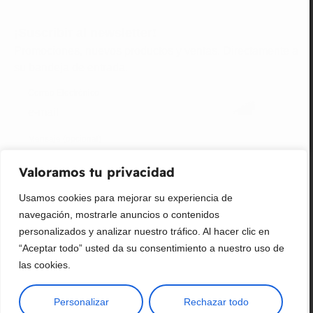
¡Suscribir al newsletter!
Promociones, nuevos productos y ventas. Directamente a
su bandeja de entrada.
Correo Electrónico
Mensaje (opcional)
Valoramos tu privacidad
Suscribir
Usamos cookies para mejorar su experiencia de
navegación, mostrarle anuncios o contenidos
personalizados y analizar nuestro tráfico. Al hacer clic en
“Aceptar todo” usted da su consentimiento a nuestro uso de
las cookies.
Personalizar
Rechazar todo
Copyright © 2025 ¦ livepetter: Todos los derechos reservados.