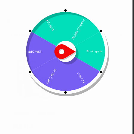
Mostrando el único resultado
Por defecto
Gastrivet – Famotidina
$
42.900