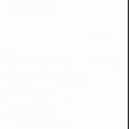
Leer más
VOLVER ARRIBA
¿Necesitas un envio express?
Contáctanos a través de nuestra línea de atención WhatsApp.
Recogida gratuita
Calle 127 D # 70H – 31 Bogotá, Colombia
Calificación 4.8/5!
de usuarios verificados
Llámenos de 08:00am - 17:00pm
(+57) 315 2700 728
Envíanos un mensaje,
Despachos a todo Colombia!