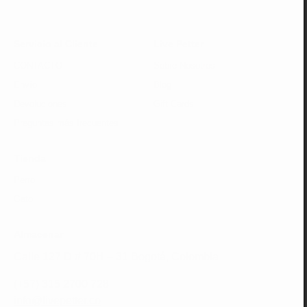
Servicio al Cliente
Live Petter
CONTACTO
Sobre Nosotros
Envío
Blog
Devoluciones
Gift Cards
Preguntas más frecuentes
Tienda
Perro
Gato
Almacenar
Calle 127 D # 70H – 31 Bogotá, Colombia
(+57) 315 2700 728
info@livepetter.co