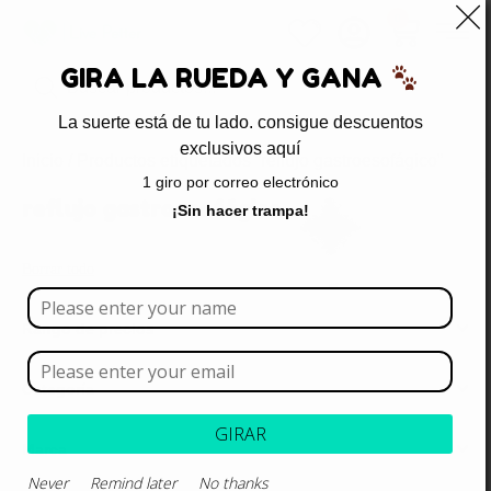
0
GIRA LA RUEDA Y GANA
La suerte está de tu lado. consigue descuentos
exclusivos aquí
Inicio
/ Productos etiquetados “reflujo gastroesofágico”
1 giro por correo electrónico
reflujo gastroesofágico
¡Sin hacer trampa!
Borrar todo
Rango de precios
Categoría
GIRAR
Marca
Never
Remind later
No thanks