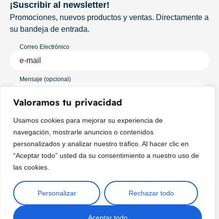
¡Suscribir al newsletter!
Promociones, nuevos productos y ventas. Directamente a
su bandeja de entrada.
Correo Electrónico
Mensaje (opcional)
Valoramos tu privacidad
Suscribir
Usamos cookies para mejorar su experiencia de
navegación, mostrarle anuncios o contenidos
personalizados y analizar nuestro tráfico. Al hacer clic en
“Aceptar todo” usted da su consentimiento a nuestro uso de
las cookies.
Personalizar
Rechazar todo
Copyright © 2025 ¦ livepetter: Todos los derechos reservados.
política de privacidad
Condiciones de uso
Buscar
Aceptar todo