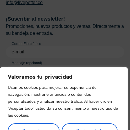
info@livepetter.co
¡Suscribir al newsletter!
Promociones, nuevos productos y ventas. Directamente a
su bandeja de entrada.
Correo Electrónico
Mensaje (opcional)
Valoramos tu privacidad
Suscribir
Usamos cookies para mejorar su experiencia de
navegación, mostrarle anuncios o contenidos
personalizados y analizar nuestro tráfico. Al hacer clic en
“Aceptar todo” usted da su consentimiento a nuestro uso de
las cookies.