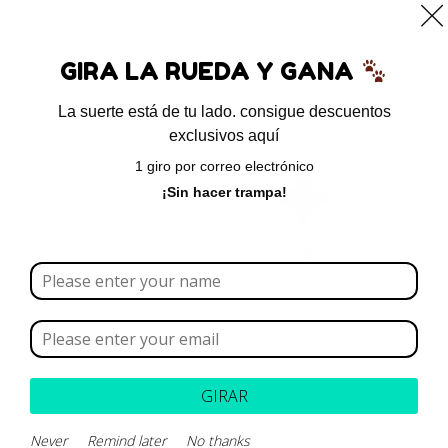
0
GIRA LA RUEDA Y GANA
La suerte está de tu lado. consigue descuentos
exclusivos aquí
Inicio
/ Productos etiquetados “pregabalina”
1 giro por correo electrónico
pregabalina
¡Sin hacer trampa!
Borrar todo
Rango de precios
Categoría
GIRAR
Never
Remind later
No thanks