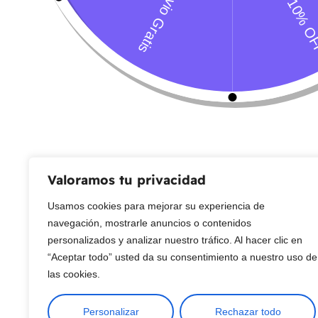
Servicio al Cliente
Live Petter
CONTACTO
Sobre Nosotros
Envío
Blog
Devoluciones
Gift Cards
Preguntas más frecuentes
Valoramos tu privacidad
Usamos cookies para mejorar su experiencia de
Copyright © 2025 ¦ livepetter: Todos los derechos reservados.
política de p
navegación, mostrarle anuncios o contenidos
personalizados y analizar nuestro tráfico. Al hacer clic en
“Aceptar todo” usted da su consentimiento a nuestro uso de
las cookies.
Personalizar
Rechazar todo