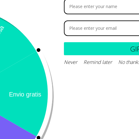
osatex
69.635
$
73.300
GI
Never
Remind later
No thank
Añadir al carrito
Calificación 4.8/5!
Llámeno
– 31 Bogotá,
de usuarios verificados
(+57) 3