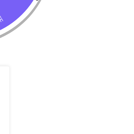
Tienda
Almacenar
Perro
Calle 127 D # 
Colombia
Gato
(+57) 315 270
info@livepetter
¡Suscribir 
Promociones, n
entrada.
rivacidad
Condiciones de uso
Buscar
Correo Electr
Mensaje (opci