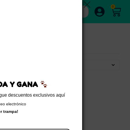
0
Por defecto
EDA Y GANA
sigue descuentos exclusivos aquí
reo electrónico
er trampa!