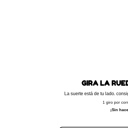
Blog
Preguntas frecuentes
Ayuda
ando el único resultado
GIRA LA RU
ferta!
La suerte está de tu lado. con
1 giro por cor
¡Sin hac