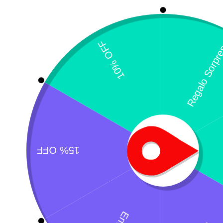
P
$
¿Necesitas un envio express?
Recogida gratuita
Calle 127 D # 70H 
Contáctanos a través de nuestra
Colombia
línea de atención WhatsApp.