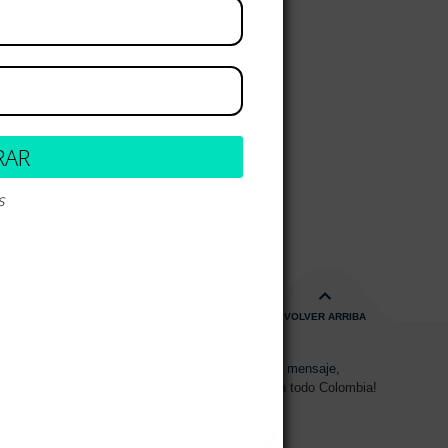
RAR
s
VOLVER ARRIBA
s de 08:00am - 17:00pm
Envíanos un mensaje,
15 2700 728
Despachos a todo Colombia!