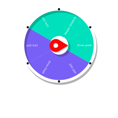
Mostrando el único resultado
Por defecto
¡Oferta!
Posatex
$
69.635
$
73.300
Añadir al carrito