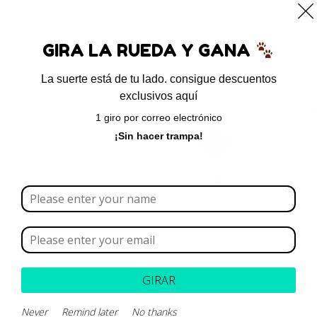
0
GIRA LA RUEDA Y GANA
La suerte está de tu lado. consigue descuentos
exclusivos aquí
Inicio
/ Productos etiquetados “pósate gotas”
1 giro por correo electrónico
pósate gotas
¡Sin hacer trampa!
Borrar todo
Rango de precios
Categoría
GIRAR
Never
Remind later
No thanks