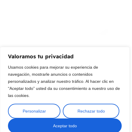
Promociones, nuevos productos y ventas. Directamente a
su bandeja de entrada.
Correo Electrónico
Mensaje (opcional)
Valoramos tu privacidad
Suscribir
Usamos cookies para mejorar su experiencia de
navegación, mostrarle anuncios o contenidos
personalizados y analizar nuestro tráfico. Al hacer clic en
“Aceptar todo” usted da su consentimiento a nuestro uso de
las cookies.
Personalizar
Rechazar todo
Copyright © 2025 ¦ livepetter: Todos los derechos reservados.
política de privacidad
Condiciones de uso
Buscar
Aceptar todo