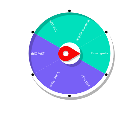
Mostrando el único resultado
Por defecto
Lintodent Gel Dental
$
29.810