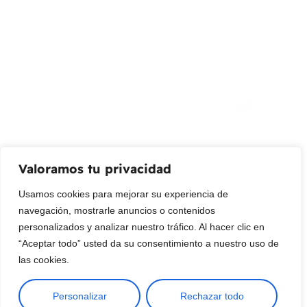
¡Suscribir al newsletter!
Promociones, nuevos productos y ventas. Directamente a
su bandeja de entrada.
Correo Electrónico
Mensaje (opcional)
Valoramos tu privacidad
Suscribir
Usamos cookies para mejorar su experiencia de
navegación, mostrarle anuncios o contenidos
personalizados y analizar nuestro tráfico. Al hacer clic en
“Aceptar todo” usted da su consentimiento a nuestro uso de
las cookies.
Personalizar
Rechazar todo
Copyright © 2025 ¦ livepetter: Todos los derechos reservados.