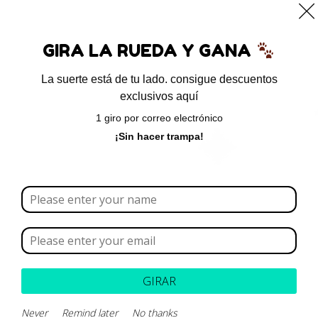
0
GIRA LA RUEDA Y GANA
La suerte está de tu lado. consigue descuentos
exclusivos aquí
Inicio
/ Productos etiquetados “periodontitis”
1 giro por correo electrónico
periodontitis
¡Sin hacer trampa!
Borrar todo
Rango de precios
Categoría
GIRAR
Marca
Never
Remind later
No thanks