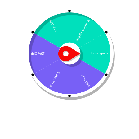
Mostrando el único resultado
Por defecto
Bravecto gatos Spot-on
$
101.900
-
$
116.280