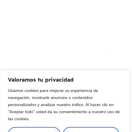
info@livepetter.co
¡Suscribir al newsletter!
Promociones, nuevos productos y ventas. Directamente a
su bandeja de entrada.
Correo Electrónico
Mensaje (opcional)
Valoramos tu privacidad
Suscribir
Usamos cookies para mejorar su experiencia de
navegación, mostrarle anuncios o contenidos
personalizados y analizar nuestro tráfico. Al hacer clic en
“Aceptar todo” usted da su consentimiento a nuestro uso de
las cookies.