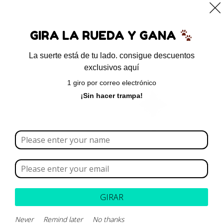
0
GIRA LA RUEDA Y GANA
La suerte está de tu lado. consigue descuentos
exclusivos aquí
Inicio
/ Productos etiquetados “Otodectes cynotis”
1 giro por correo electrónico
Otodectes cynotis
¡Sin hacer trampa!
Borrar todo
Rango de precios
Categoría
GIRAR
Marca
Never
Remind later
No thanks