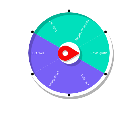
Mostrando el único resultado
Por defecto
Nexgard Spectra
$
48.900
-
$
84.000
Seleccionar opciones