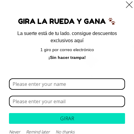
0
GIRA LA RUEDA Y GANA
La suerte está de tu lado. consigue descuentos
exclusivos aquí
Inicio
/ Productos etiquetados “Mibemicina oxima”
1 giro por correo electrónico
Mibemicina oxima
¡Sin hacer trampa!
Borrar todo
Rango de precios
Categoría
GIRAR
Never
Remind later
No thanks