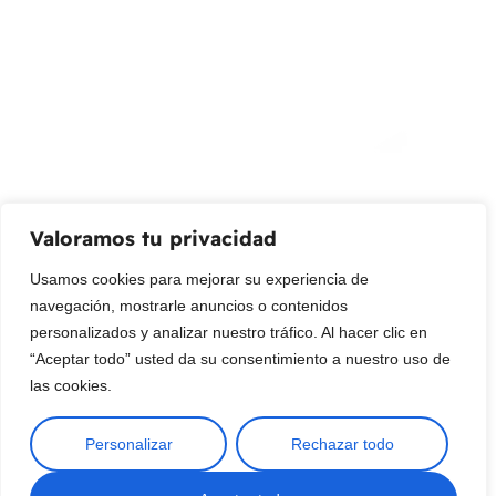
¡Suscribir al newsletter!
Promociones, nuevos productos y ventas. Directamente a
su bandeja de entrada.
Correo Electrónico
Mensaje (opcional)
Valoramos tu privacidad
Suscribir
Usamos cookies para mejorar su experiencia de
navegación, mostrarle anuncios o contenidos
personalizados y analizar nuestro tráfico. Al hacer clic en
“Aceptar todo” usted da su consentimiento a nuestro uso de
las cookies.
Personalizar
Rechazar todo
Copyright © 2025 ¦ livepetter: Todos los derechos reservados.
Nep-vet - anticonvulsivo
×
política de privacidad
Condiciones de uso
Buscar
Diana from Bogotá, Colombia purchased Nep-vet -