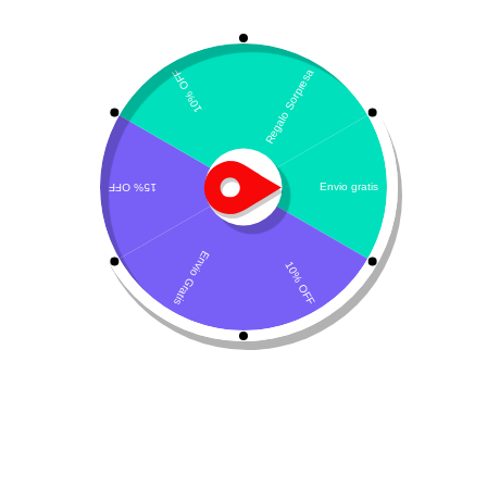
Mostrando el único resultado
Ordenar por popularidad
Revit-V LHA
$
30.500
-
$
102.200
Seleccionar opciones