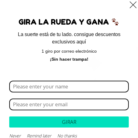
0
GIRA LA RUEDA Y GANA
La suerte está de tu lado. consigue descuentos
exclusivos aquí
Inicio
/ Productos etiquetados “metabolismo celular”
1 giro por correo electrónico
metabolismo celular
¡Sin hacer trampa!
Borrar todo
Rango de precios
Categoría
GIRAR
Never
Remind later
No thanks