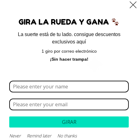
0
GIRA LA RUEDA Y GANA
La suerte está de tu lado. consigue descuentos
exclusivos aquí
Inicio
/ Productos etiquetados “limpiador ótico”
1 giro por correo electrónico
limpiador ótico
¡Sin hacer trampa!
Borrar todo
Rango de precios
Categoría
GIRAR
Marca
Never
Remind later
No thanks