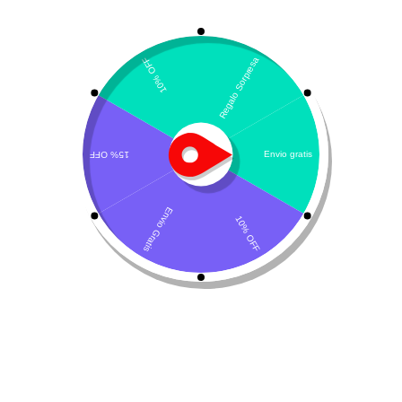
Mostrando el único resultado
Por defecto
Limp & Hidrat
Limpiador otico
$
45.850