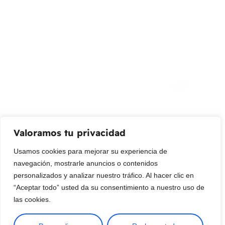
info@livepetter.co
¡Suscribir al newsletter!
Promociones, nuevos productos y ventas. Directamente a
su bandeja de entrada.
Correo Electrónico
Mensaje (opcional)
Valoramos tu privacidad
Suscribir
Usamos cookies para mejorar su experiencia de
navegación, mostrarle anuncios o contenidos
personalizados y analizar nuestro tráfico. Al hacer clic en
“Aceptar todo” usted da su consentimiento a nuestro uso de
las cookies.