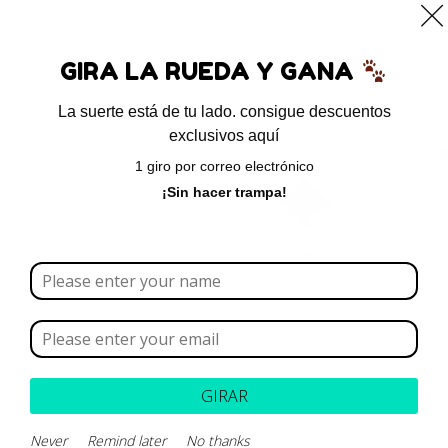
0
GIRA LA RUEDA Y GANA
La suerte está de tu lado. consigue descuentos
exclusivos aquí
Inicio
/ Productos etiquetados “lidocaina”
1 giro por correo electrónico
lidocaina
¡Sin hacer trampa!
Borrar todo
Rango de precios
Categoría
GIRAR
Never
Remind later
No thanks