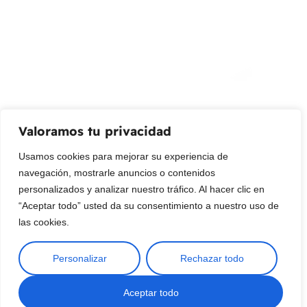
Promociones, nuevos productos y ventas. Directamente a
su bandeja de entrada.
Correo Electrónico
Mensaje (opcional)
Valoramos tu privacidad
Suscribir
Usamos cookies para mejorar su experiencia de
navegación, mostrarle anuncios o contenidos
personalizados y analizar nuestro tráfico. Al hacer clic en
“Aceptar todo” usted da su consentimiento a nuestro uso de
las cookies.
Personalizar
Rechazar todo
Copyright © 2025 ¦ livepetter: Todos los derechos reservados.
política de privacidad
Condiciones de uso
Buscar
Aceptar todo