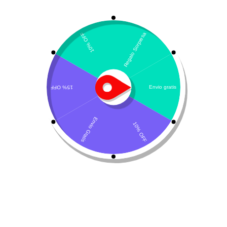
Mostrando el único resultado
Por defecto
Ojux V – colirio
$
19.500
Leer más