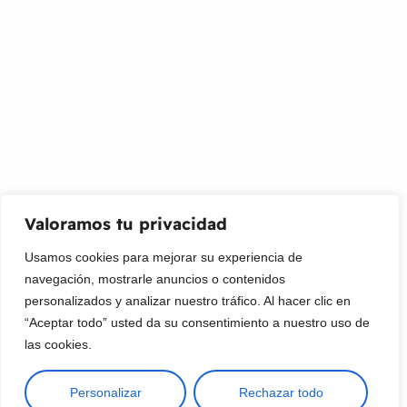
¡Suscribir al newsletter!
Promociones, nuevos productos y ventas. Directamente a
su bandeja de entrada.
Correo Electrónico
Mensaje (opcional)
Valoramos tu privacidad
Suscribir
Usamos cookies para mejorar su experiencia de
navegación, mostrarle anuncios o contenidos
personalizados y analizar nuestro tráfico. Al hacer clic en
“Aceptar todo” usted da su consentimiento a nuestro uso de
las cookies.
Personalizar
Rechazar todo
Copyright © 2025 ¦ livepetter: Todos los derechos reservados.