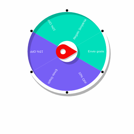
Mostrando el único resultado
Ordenar por calificación promedio
¡Oferta!
Caninsulin
$
67.160
$
73.000