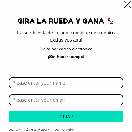
0
GIRA LA RUEDA Y GANA
La suerte está de tu lado. consigue descuentos
exclusivos aquí
Inicio
/ Productos etiquetados “insulina porcina”
1 giro por correo electrónico
insulina porcina
¡Sin hacer trampa!
Borrar todo
Rango de precios
Categoría
GIRAR
Marca
Never
Remind later
No thanks