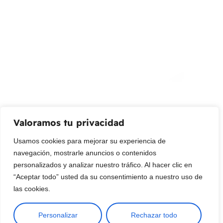
¡Suscribir al newsletter!
Promociones, nuevos productos y ventas. Directamente a
su bandeja de entrada.
Correo Electrónico
Mensaje (opcional)
Valoramos tu privacidad
Suscribir
Usamos cookies para mejorar su experiencia de
navegación, mostrarle anuncios o contenidos
personalizados y analizar nuestro tráfico. Al hacer clic en
“Aceptar todo” usted da su consentimiento a nuestro uso de
las cookies.
Personalizar
Rechazar todo
Copyright © 2025 ¦ livepetter: Todos los derechos reservados.