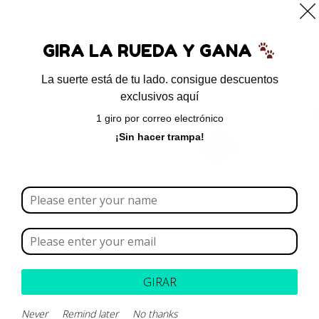
0
GIRA LA RUEDA Y GANA
La suerte está de tu lado. consigue descuentos
exclusivos aquí
Inicio
/ Productos etiquetados “insulina porcina”
1 giro por correo electrónico
insulina porcina
¡Sin hacer trampa!
Borrar todo
Rango de precios
Categoría
GIRAR
Marca
Never
Remind later
No thanks