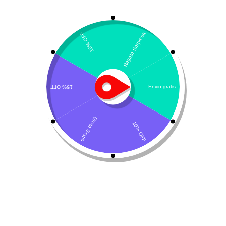
Mostrando el único resultado
Ordenar por popularidad
¡Oferta!
Caninsulin
$
67.160
$
73.000