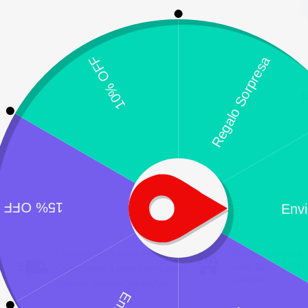
C
$
¿Necesitas un envio express?
Recogida gratuita
Calle 127 D # 70H 
Contáctanos a través de nuestra
Colombia
línea de atención WhatsApp.