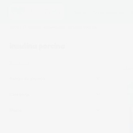
Tienda
Sobre Nosotros
Inicio
/ Productos etiquetados “insulina porcina”
insulina porcina
Borrar todo
Mostr
Rango de precios
¡O
Categoría
Marca