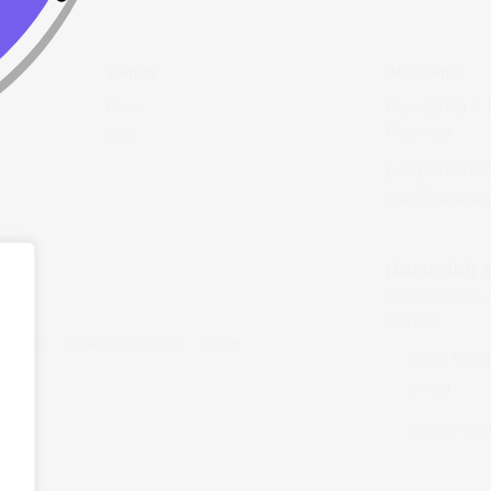
Tienda
Almacenar
Perro
Calle 127 D # 
Colombia
Gato
(+57) 315 270
info@livepetter
¡Suscribir 
Promociones, n
entrada.
rivacidad
Condiciones de uso
Buscar
Correo Electr
Mensaje (opci