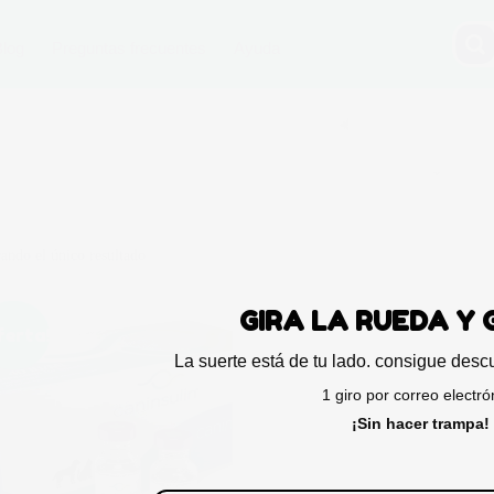
Blog
Preguntas frecuentes
Ayuda
ando el único resultado
GIRA LA RU
ferta!
La suerte está de tu lado. con
1 giro por cor
¡Sin hac