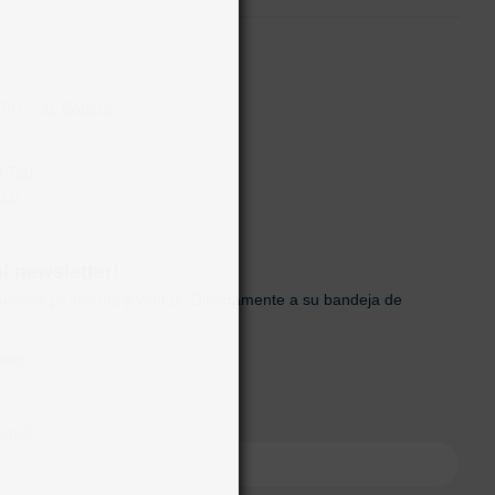
70H – 31 Bogotá,
0 728
.co
al newsletter!
uevos productos y ventas. Directamente a su bandeja de
ónico
onal)