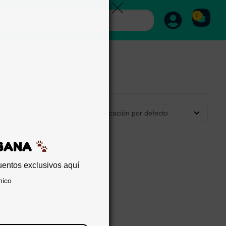
0
Clasificación por defecto
EDA Y GANA
sigue descuentos exclusivos aquí
reo electrónico
er trampa!