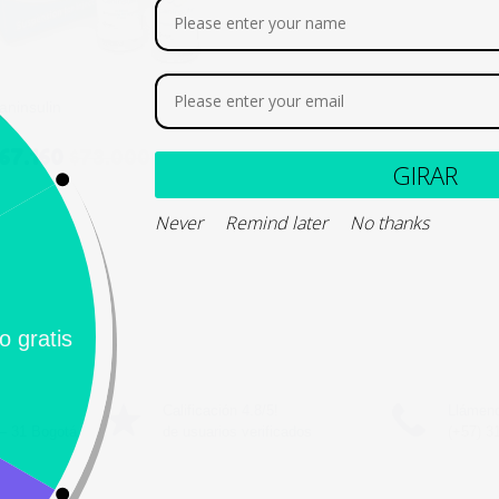
aninsulin
67.160
$
73.000
GI
Never
Remind later
No thank
Añadir al carrito
Calificación 4.8/5!
Llámeno
– 31 Bogotá,
de usuarios verificados
(+57) 3