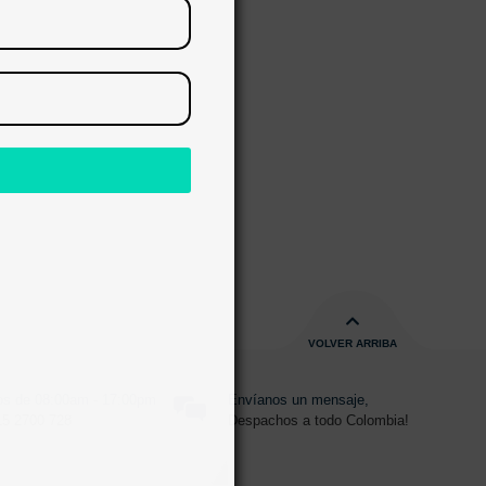
RAR
s
VOLVER ARRIBA
s de 08:00am - 17:00pm
Envíanos un mensaje,
15 2700 728
Despachos a todo Colombia!