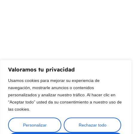
¡Suscribir al newsletter!
Promociones, nuevos productos y ventas. Directamente a
su bandeja de entrada.
Correo Electrónico
Mensaje (opcional)
Valoramos tu privacidad
Suscribir
Usamos cookies para mejorar su experiencia de
navegación, mostrarle anuncios o contenidos
personalizados y analizar nuestro tráfico. Al hacer clic en
“Aceptar todo” usted da su consentimiento a nuestro uso de
las cookies.
Personalizar
Rechazar todo
Copyright © 2025 ¦ livepetter: Todos los derechos reservados.