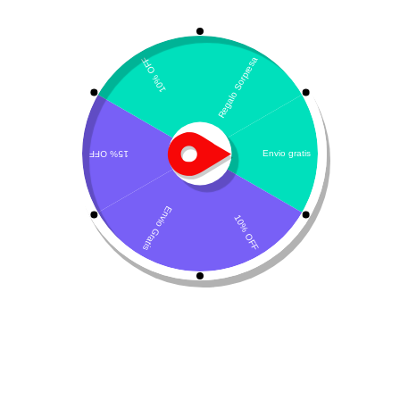
Mostrando los 4 resultados
Por defecto
Klean-Vet – Cannabis
Ren-Heel
medicinal
$
89.460
$
129.000
-