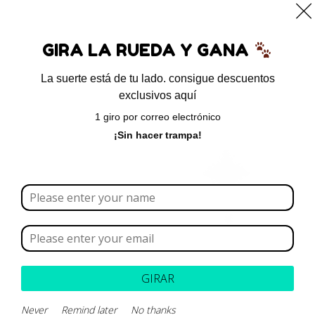
0
GIRA LA RUEDA Y GANA
La suerte está de tu lado. consigue descuentos
exclusivos aquí
Inicio
/ Productos etiquetados “insuficiencia renal”
1 giro por correo electrónico
insuficiencia renal
¡Sin hacer trampa!
Borrar todo
Rango de precios
Categoría
GIRAR
Marca
Never
Remind later
No thanks